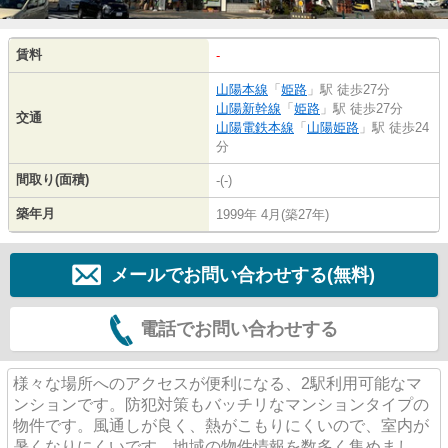
賃料
-
山陽本線
「
姫路
」駅 徒歩27分
山陽新幹線
「
姫路
」駅 徒歩27分
交通
山陽電鉄本線
「
山陽姫路
」駅 徒歩24
分
間取り(面積)
-(-)
築年月
1999年 4月(築27年)
メールでお問い合わせする(無料)
電話でお問い合わせする
様々な場所へのアクセスが便利になる、2駅利用可能なマ
ンションです。防犯対策もバッチリなマンションタイプの
物件です。風通しが良く、熱がこもりにくいので、室内が
暑くなりにくいです。地域の物件情報を数多く集めまし