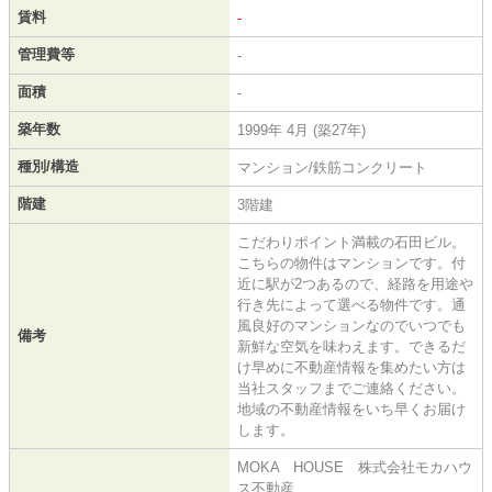
賃料
-
管理費等
-
面積
-
築年数
1999年 4月 (築27年)
種別/構造
マンション/鉄筋コンクリート
階建
3階建
こだわりポイント満載の石田ビル。
こちらの物件はマンションです。付
近に駅が2つあるので、経路を用途や
行き先によって選べる物件です。通
風良好のマンションなのでいつでも
備考
新鮮な空気を味わえます。できるだ
け早めに不動産情報を集めたい方は
当社スタッフまでご連絡ください。
地域の不動産情報をいち早くお届け
します。
MOKA HOUSE 株式会社モカハウ
ス不動産