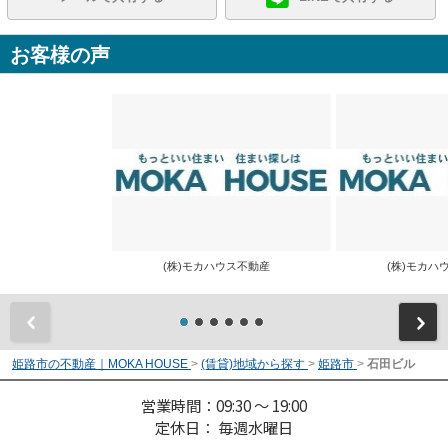
お客様の声
(株)モカハウス不動産
(株)モカ
前
姫路市の不動産｜MOKA HOUSE
>
(賃貸)地域から探す
>
姫路市
>
石田ビル
営業時間：09:30 ～ 19:00
定休日： 毎週水曜日