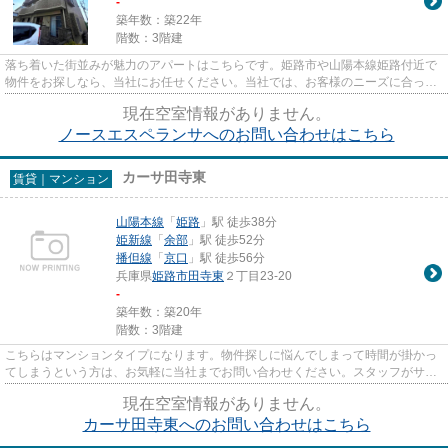
-
築年数：築22年
階数：3階建
落ち着いた街並みが魅力のアパートはこちらです。姫路市や山陽本線姫路付近で
物件をお探しなら、当社にお任せください。当社では、お客様のニーズに合った
ステキな物件をご紹介致します。
現在空室情報がありません。
ノースエスペランサへのお問い合わせはこちら
カーサ田寺東
賃貸｜マンション
山陽本線
「
姫路
」駅 徒歩38分
姫新線
「
余部
」駅 徒歩52分
播但線
「
京口
」駅 徒歩56分
兵庫県
姫路市
田寺東
２丁目23-20
-
築年数：築20年
階数：3階建
こちらはマンションタイプになります。物件探しに悩んでしまって時間が掛かっ
てしまうという方は、お気軽に当社までお問い合わせください。スタッフがサポ
ートさせていただきます。
現在空室情報がありません。
カーサ田寺東へのお問い合わせはこちら