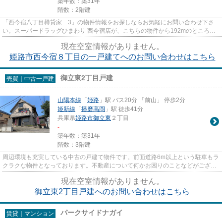
築年数：築31年
階数：2階建
「西今宿八丁目樽貸家 3」の物件情報をお探しならお気軽にお問い合わせ下さ
い。スーパードラッグひまわり 西今宿店が、こちらの物件から192mのところに
あります。こちらは一戸建ての...
現在空室情報がありません。
姫路市西今宿８丁目の一戸建てへのお問い合わせはこちら
御立東2丁目戸建
売買｜中古一戸建
山陽本線
「
姫路
」駅 バス20分 「前山」 停歩2分
姫新線
「
播磨高岡
」駅 徒歩41分
兵庫県
姫路市
御立東
２丁目
-
築年数：築31年
階数：3階建
周辺環境も充実している中古の戸建て物件です。前面道路6m以上という駐車もラ
クラクな物件となっております。不動産について何かお困りのことなどがござい
ましたら、山陽本線姫路周辺...
現在空室情報がありません。
御立東2丁目戸建へのお問い合わせはこちら
パークサイドナガイ
賃貸｜マンション