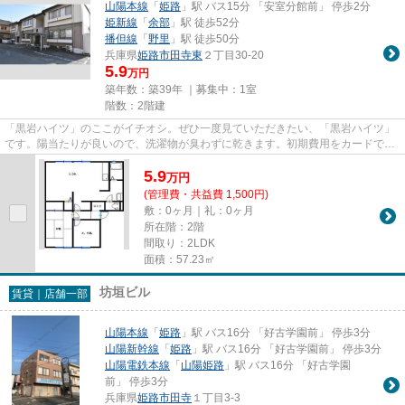
山陽本線
「
姫路
」駅 バス15分 「安室分館前」 停歩2分
姫新線
「
余部
」駅 徒歩52分
播但線
「
野里
」駅 徒歩50分
兵庫県
姫路市
田寺東
２丁目30-20
5.9
万円
築年数：築39年 ｜募集中：
1室
階数：2階建
「黒岩ハイツ」のここがイチオシ。ぜひ一度見ていただきたい、「黒岩ハイツ」
です。陽当たりが良いので、洗濯物が臭わずに乾きます。初期費用をカードでお
支払いいただけるので、カー...
5.9
万
円
(管理費・共益費 1,500円)
敷：0ヶ月｜礼：0ヶ月
所在階：2階
間取り：2LDK
面積：57.23㎡
坊垣ビル
賃貸｜店舗一部
山陽本線
「
姫路
」駅 バス16分 「好古学園前」 停歩3分
山陽新幹線
「
姫路
」駅 バス16分 「好古学園前」 停歩3分
山陽電鉄本線
「
山陽姫路
」駅 バス16分 「好古学園
前」 停歩3分
兵庫県
姫路市
田寺
１丁目3-3