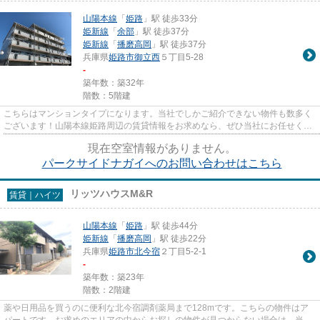
山陽本線
「
姫路
」駅 徒歩33分
姫新線
「
余部
」駅 徒歩37分
姫新線
「
播磨高岡
」駅 徒歩37分
兵庫県
姫路市
御立西
５丁目5-28
-
築年数：築32年
階数：5階建
こちらはマンションタイプになります。当社でしかご紹介できない物件も数多く
ございます！山陽本線姫路周辺の賃貸情報をお求めなら、ぜひ当社にお任せくだ
さい。
現在空室情報がありません。
パークサイドナガイへのお問い合わせはこちら
リッツハウスM&R
賃貸｜ハイツ
山陽本線
「
姫路
」駅 徒歩44分
姫新線
「
播磨高岡
」駅 徒歩22分
兵庫県
姫路市
北今宿
２丁目5-2-1
-
築年数：築23年
階数：2階建
薬や日用品を買うのに便利な北今宿調剤薬局まで128mです。こちらの物件はア
パートです。お求めのエリアの中からお探しの物件が見つからない場合は、当社