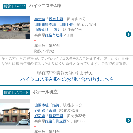
ハイツコスモA棟
賃貸｜ハイツ
姫新線
「
播磨高岡
」駅 徒歩19分
山陽電鉄本線
「
山陽姫路
」駅 徒歩47分
山陽本線
「
姫路
」駅 徒歩50分
兵庫県
姫路市
辻井
２丁目
-
築年数：築20年
階数：2階建
多くの方からご好評頂いているハイツコスモA棟のご紹介です。陽当たりが良好
な物件は梅雨時期の湿気もたまりにくい条件となっています。ご希望の賃貸物件
が見つからなくてお困りの際は...
現在空室情報がありません。
ハイツコスモA棟へのお問い合わせはこちら
ボナール御立
賃貸｜アパート
山陽本線
「
姫路
」駅 徒歩62分
姫新線
「
余部
」駅 徒歩41分
姫新線
「
播磨高岡
」駅 徒歩32分
兵庫県
姫路市
御立西
２丁目8-33
-
築年数：築21年