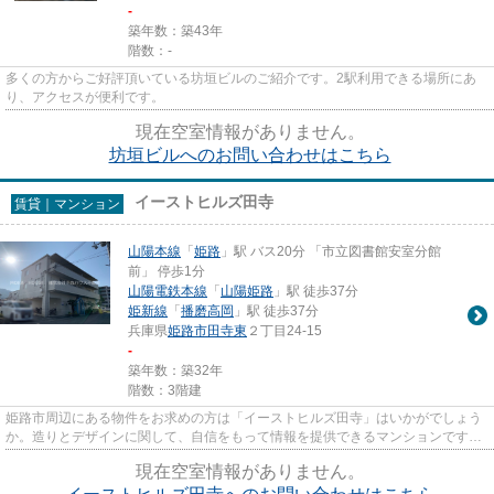
-
築年数：築43年
階数：-
多くの方からご好評頂いている坊垣ビルのご紹介です。2駅利用できる場所にあ
り、アクセスが便利です。
現在空室情報がありません。
坊垣ビルへのお問い合わせはこちら
イーストヒルズ田寺
賃貸｜マンション
山陽本線
「
姫路
」駅 バス20分 「市立図書館安室分館
前」 停歩1分
山陽電鉄本線
「
山陽姫路
」駅 徒歩37分
姫新線
「
播磨高岡
」駅 徒歩37分
兵庫県
姫路市
田寺東
２丁目24-15
-
築年数：築32年
階数：3階建
姫路市周辺にある物件をお求めの方は「イーストヒルズ田寺」はいかがでしょう
か。造りとデザインに関して、自信をもって情報を提供できるマンションです。
通風良好な物件です。当社は...
現在空室情報がありません。