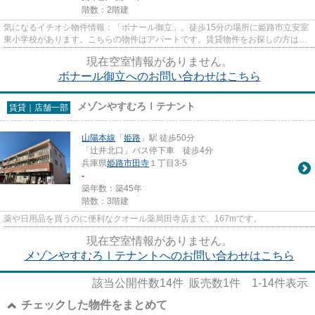
階数：2階建
気になるイチオシ物件情報：「ボナール御立」。徒歩15分の場所に姫路市立安室
東小学校があります。こちらの物件はアパートです。賃貸物件をお探しの方は、
ぜひ当社にお任せ下さい。多...
現在空室情報がありません。
ボナール御立へのお問い合わせはこちら
メゾンやすむろⅠテナント
賃貸｜店舗一部
山陽本線
「
姫路
」駅 徒歩50分
「辻井北口」バス停下車 徒歩4分
兵庫県
姫路市
田寺
１丁目3-5
-
築年数：築45年
階数：3階建
薬や日用品を買うのに便利なクオール薬局田寺店まで、167mです。
現在空室情報がありません。
メゾンやすむろⅠテナントへのお問い合わせはこちら
該当公開件数
14
件 販売数
1
件
1-14
件表示
チェックした物件をまとめて