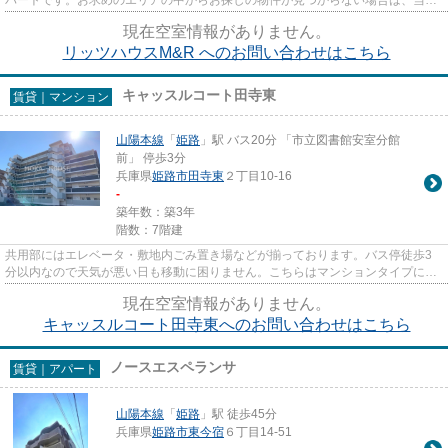
までご連絡頂ければ幸いです。...
現在空室情報がありません。
リッツハウスM&R へのお問い合わせはこちら
キャッスルコート田寺東
賃貸｜マンション
山陽本線
「
姫路
」駅 バス20分 「市立図書館安室分館
前」 停歩3分
兵庫県
姫路市
田寺東
２丁目10-16
-
築年数：築3年
階数：7階建
共用部にはエレベータ・敷地内ごみ置き場などが揃っております。バス停徒歩3
分以内なので天気が悪い日も移動に困りません。こちらはマンションタイプにな
ります。利便性の高い設備も充...
現在空室情報がありません。
キャッスルコート田寺東へのお問い合わせはこちら
ノースエスペランサ
賃貸｜アパート
山陽本線
「
姫路
」駅 徒歩45分
兵庫県
姫路市
東今宿
６丁目14-51