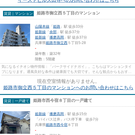
イーストヒルズ田寺へのお問い合わせはこちら
姫路市御立西５丁目のマンション
賃貸｜マンション
山陽本線
「
姫路
」駅 徒歩33分
姫新線
「
余部
」駅 徒歩37分
姫新線
「
播磨高岡
」駅 徒歩37分
兵庫県
姫路市
御立西
５丁目5-28
-
築年数：築32年
階数：5階建
気になるイチオシ物件情報：「パークサイドナガイ」。こちらはマンションタイ
プになります。通風良好な条件は健康面でも大切です。そんな観点からもおすす
めの物件をご提供します。移...
現在空室情報がありません。
姫路市御立西５丁目のマンションへのお問い合わせはこちら
姫路市西今宿８丁目の一戸建て
賃貸｜一戸建て
姫新線
「
播磨高岡
」駅 徒歩15分
「バイパス辻井」バス停下車 徒歩7分
兵庫県
姫路市
西今宿
８丁目
-