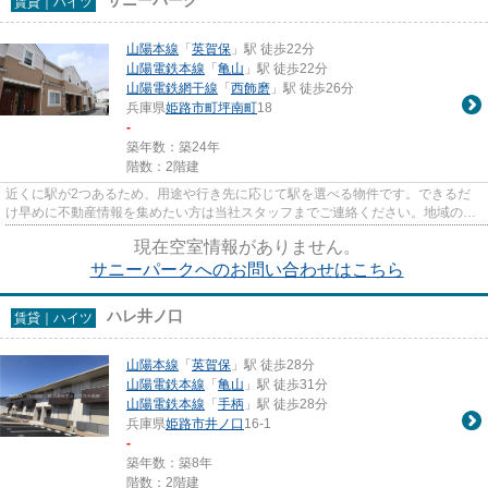
賃貸｜ハイツ
山陽本線
「
英賀保
」駅 徒歩22分
山陽電鉄本線
「
亀山
」駅 徒歩22分
山陽電鉄網干線
「
西飾磨
」駅 徒歩26分
兵庫県
姫路市
町坪南町
18
-
築年数：築24年
階数：2階建
近くに駅が2つあるため、用途や行き先に応じて駅を選べる物件です。できるだ
け早めに不動産情報を集めたい方は当社スタッフまでご連絡ください。地域の不
動産情報をいち早くお届けしま...
現在空室情報がありません。
サニーパークへのお問い合わせはこちら
ハレ井ノ口
賃貸｜ハイツ
山陽本線
「
英賀保
」駅 徒歩28分
山陽電鉄本線
「
亀山
」駅 徒歩31分
山陽電鉄本線
「
手柄
」駅 徒歩28分
兵庫県
姫路市
井ノ口
16-1
-
築年数：築8年
階数：2階建