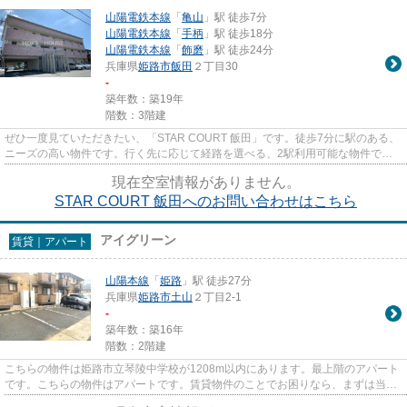
山陽電鉄本線
「
亀山
」駅 徒歩7分
山陽電鉄本線
「
手柄
」駅 徒歩18分
山陽電鉄本線
「
飾磨
」駅 徒歩24分
兵庫県
姫路市
飯田
２丁目30
-
築年数：築19年
階数：3階建
ぜひ一度見ていただきたい、「STAR COURT 飯田」です。徒歩7分に駅のある、
ニーズの高い物件です。行く先に応じて経路を選べる、2駅利用可能な物件で
す。こちらの物件はマンションです...
現在空室情報がありません。
STAR COURT 飯田へのお問い合わせはこちら
アイグリーン
賃貸｜アパート
山陽本線
「
姫路
」駅 徒歩27分
兵庫県
姫路市
土山
２丁目2-1
-
築年数：築16年
階数：2階建
こちらの物件は姫路市立琴陵中学校が1208m以内にあります。最上階のアパート
です。こちらの物件はアパートです。賃貸物件のことでお困りなら、まずは当社
へご連絡下さい。当社は、お客...