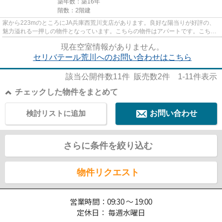
築年数：築16年
階数：2階建
家から223mのところにJA兵庫西荒川支店があります。良好な陽当りが好評の、
魅力溢れる一押しの物件となっています。こちらの物件はアパートです。こちら
は初期費用をカードでお支払い...
現在空室情報がありません。
セリバテール荒川へのお問い合わせはこちら
該当公開件数
11
件 販売数
2
件
1-11
件表示
チェックした物件をまとめて
検討リストに追加
お問い合わせ
さらに条件を絞り込む
物件リクエスト
営業時間：09:30 ～ 19:00
定休日： 毎週水曜日