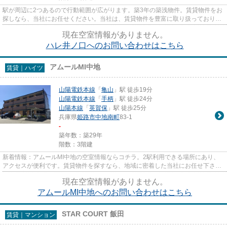
駅が周辺に2つあるので行動範囲が広がります。築3年の築浅物件。賃貸物件をお
探しなら、当社にお任せください。当社は、賃貸物件を豊富に取り扱っておりま
す。お客様のご希望に適した...
現在空室情報がありません。
ハレ井ノ口へのお問い合わせはこちら
アムールMI中地
賃貸｜ハイツ
山陽電鉄本線
「
亀山
」駅 徒歩19分
山陽電鉄本線
「
手柄
」駅 徒歩24分
山陽本線
「
英賀保
」駅 徒歩25分
兵庫県
姫路市
中地南町
83-1
-
築年数：築29年
階数：3階建
新着情報：アムールMI中地の空室情報ならコチラ。2駅利用できる場所にあり、
アクセスが便利です。賃貸物件を探すなら、地域に密着した当社にお任せ下さ
い。お客様のこだわりやご要望に...
現在空室情報がありません。
アムールMI中地へのお問い合わせはこちら
STAR COURT 飯田
賃貸｜マンション