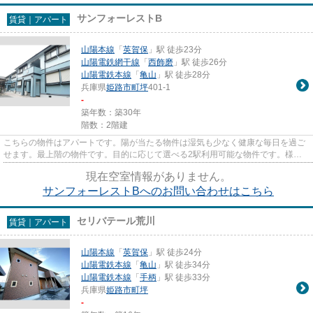
サンフォーレストB
賃貸｜アパート
山陽本線
「
英賀保
」駅 徒歩23分
山陽電鉄網干線
「
西飾磨
」駅 徒歩26分
山陽電鉄本線
「
亀山
」駅 徒歩28分
兵庫県
姫路市
町坪
401-1
-
築年数：築30年
階数：2階建
こちらの物件はアパートです。陽が当たる物件は湿気も少なく健康な毎日を過ご
せます。最上階の物件です。目的に応じて選べる2駅利用可能な物件です。様々
なニーズに合った物件を豊富に...
現在空室情報がありません。
サンフォーレストBへのお問い合わせはこちら
セリバテール荒川
賃貸｜アパート
山陽本線
「
英賀保
」駅 徒歩24分
山陽電鉄本線
「
亀山
」駅 徒歩34分
山陽電鉄本線
「
手柄
」駅 徒歩33分
兵庫県
姫路市
町坪
-