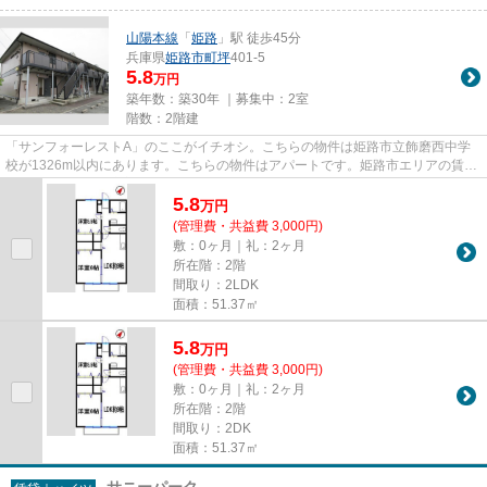
山陽本線
「
姫路
」駅 徒歩45分
兵庫県
姫路市
町坪
401-5
5.8
万円
築年数：築30年 ｜募集中：
2室
階数：2階建
「サンフォーレストA」のここがイチオシ。こちらの物件は姫路市立飾磨西中学
校が1326m以内にあります。こちらの物件はアパートです。姫路市エリアの賃貸
物件探しは、地域密着の当社に...
5.8
万
円
(管理費・共益費 3,000円)
敷：0ヶ月｜礼：2ヶ月
所在階：2階
間取り：2LDK
面積：51.37㎡
5.8
万
円
(管理費・共益費 3,000円)
敷：0ヶ月｜礼：2ヶ月
所在階：2階
間取り：2DK
面積：51.37㎡
サニーパーク