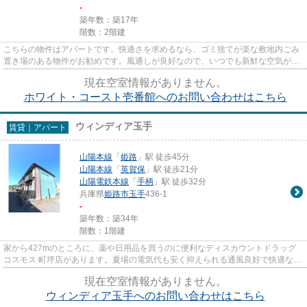
-
築年数：築17年
階数：2階建
こちらの物件はアパートです。快適さを求めるなら、ゴミ捨てが楽な敷地内ごみ
置き場のある物件がお勧めです。風通しが良好なので、いつでも新鮮な空気がは
いってきます。こちらは初期...
現在空室情報がありません。
ホワイト・コースト壱番館へのお問い合わせはこちら
ウィンディア玉手
賃貸｜アパート
山陽本線
「
姫路
」駅 徒歩45分
山陽本線
「
英賀保
」駅 徒歩21分
山陽電鉄本線
「
手柄
」駅 徒歩32分
兵庫県
姫路市
玉手
436-1
-
築年数：築34年
階数：1階建
家から427mのところに、薬や日用品を買うのに便利なディスカウントドラッグ
コスモス 町坪店があります。夏場の電気代も安く抑えられる通風良好で快適なア
パートです。駅まで平坦な場...
現在空室情報がありません。
ウィンディア玉手へのお問い合わせはこちら