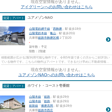
現在空室情報がありません。
アイグリーンへのお問い合わせはこちら
ユアメゾンNAO
賃貸｜アパート
山陽電鉄網干線
「
西飾磨
」駅 徒歩18分
山陽電鉄本線
「
亀山
」駅 徒歩20分
兵庫県
姫路市
飾磨区構
２丁目20
-
築年数：予定
階数：2階建
移動範囲が広がる2駅利用可能な物件です。令和5年築で多くの方からご好評頂い
ている物件です。こちらの物件はアパートです。できるだけ早めに不動産情報を
集めたい方は当社スタッフま...
現在空室情報がありません。
ユアメゾンNAOへのお問い合わせはこちら
ホワイト・コースト壱番館
賃貸｜アパート
山陽本線
「
姫路
」駅 徒歩29分
山陽本線
「
姫路
」駅 徒歩29分
姫新線
「
播磨高岡
」駅 徒歩28分
兵庫県
姫路市
西庄