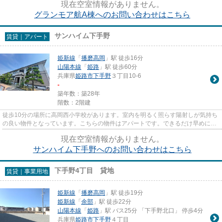
現在空室情報がありません。
グランモア航A棟へのお問い合わせはこちら
サンハイム下手野
賃貸｜アパート
姫新線
「
播磨高岡
」駅 徒歩16分
山陽本線
「
姫路
」駅 徒歩60分
兵庫県
姫路市
下手野
３丁目10-6
-
築年数：築28年
階数：2階建
徒歩10分の場所に高岡西小学校があります。室内を明るく照らす陽射しが気持ち
の良い物件となっています。こちらの物件はアパートです。できるだけ早めに不
動産情報を集めたい方は当社...
現在空室情報がありません。
サンハイム下手野へのお問い合わせはこちら
下手野4丁目 貸地
賃貸｜事業用地
姫新線
「
播磨高岡
」駅 徒歩19分
姫新線
「
余部
」駅 徒歩22分
山陽本線
「
姫路
」駅 バス25分 「下手野北口」 停歩4分
兵庫県
姫路市
下手野
４丁目