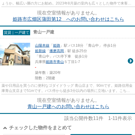
ょうか。幅広い層の方にお勧め。2023年8月築の室内も広々とした物件で来客応
対にも安心です。新築ならでは...
現在空室情報がありません。
姫路市広畑区蒲田第12 へのお問い合わせはこちら
青山一戸建
賃貸｜一戸建て
山陽本線
「
姫路
」駅 バス18分 「青山中」 停歩1分
姫新線
「
播磨高岡
」駅 徒歩25分
「青山中」バス停下車 徒歩1分
兵庫県
姫路市
青山
５丁目1-7
-
築年数：築20年
階数：2階建
薬や日用品を買うのに便利なゴダイドラッグ 青山店まで、90mです。姫路信用金
庫青山支店まで51mです。バス停から徒歩3分以内の場所に立地います。こちら
は一戸建ての物件です。物件を...
現在空室情報がありません。
青山一戸建へのお問い合わせはこちら
該当公開件数
11
件
1-11
件表示
チェックした物件をまとめて