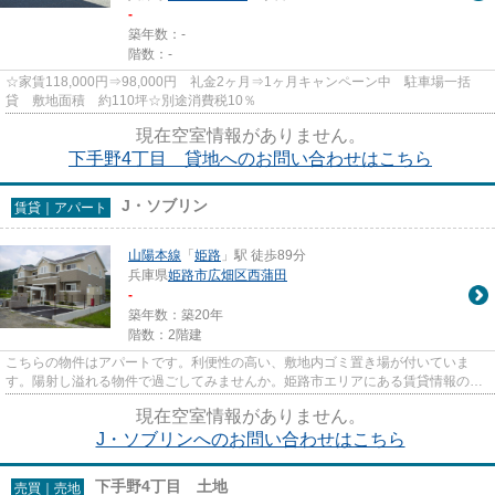
-
築年数：-
階数：-
☆家賃118,000円⇒98,000円 礼金2ヶ月⇒1ヶ月キャンペーン中 駐車場一括
貸 敷地面積 約110坪☆別途消費税10％
現在空室情報がありません。
下手野4丁目 貸地へのお問い合わせはこちら
J・ソブリン
賃貸｜アパート
山陽本線
「
姫路
」駅 徒歩89分
兵庫県
姫路市
広畑区西蒲田
-
築年数：築20年
階数：2階建
こちらの物件はアパートです。利便性の高い、敷地内ゴミ置き場が付いていま
す。陽射し溢れる物件で過ごしてみませんか。姫路市エリアにある賃貸情報のこ
となら、地域に密着した当社へ...
現在空室情報がありません。
J・ソブリンへのお問い合わせはこちら
下手野4丁目 土地
売買｜売地