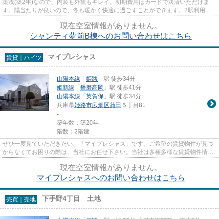
築浅(築2年)なので、内装も外観もキレイ。初期費用はカードで決済いただけま
す。陽当たりが良いので、冬も暖かく快適に過ごすことができます。2駅利用可
能な物件なので、交通経路を選...
現在空室情報がありません。
シャンティ夢前B棟へのお問い合わせはこちら
マイプレシャス
賃貸｜ハイツ
山陽本線
「
姫路
」駅 徒歩34分
姫新線
「
播磨高岡
」駅 徒歩41分
山陽本線
「
英賀保
」駅 徒歩34分
兵庫県
姫路市
広畑区蒲田
５丁目81
-
築年数：築20年
階数：2階建
ぜひ一度見ていただきたい、「マイプレシャス」です。ご希望の賃貸物件が見つ
からなくてお困りの際は、当社にお任せ下さい。当社は多種多様な賃貸物件情報
を取り扱っているので、きっ...
現在空室情報がありません。
マイプレシャスへのお問い合わせはこちら
下手野4丁目 土地
売買｜売地