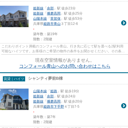
姫新線
「
余部
」駅 徒歩23分
姫新線
「
播磨高岡
」駅 徒歩25分
山陽本線
「
英賀保
」駅 徒歩53分
兵庫県
姫路市
青山
３丁目12-6
-
築年数：築19年
階数：2階建
こだわりポイント満載のコンフォール青山。行き先に応じて駅を選べる2駅利用
可能なハイツです。お客様のご希望の物件の条件をお聞かせください。その条件
に合った物件を私たちスタッフ...
現在空室情報がありません。
コンフォール青山へのお問い合わせはこちら
シャンティ夢前B棟
賃貸｜ハイツ
山陽本線
「
姫路
」駅 徒歩19分
姫新線
「
余部
」駅 徒歩24分
姫新線
「
播磨高岡
」駅 徒歩20分
兵庫県
姫路市
下手野
４丁目7-5
-
築年数：築7年
階数：2階建