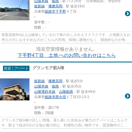
山陽本線
「
姫路
」駅 バス20分 「日赤病院前」 停歩8分
姫新線
「
播磨高岡
」駅 徒歩19分
兵庫県
姫路市
下手野
４丁目
-
築年数：-
階数：-
前面道路6m以上は確保しているので車の出し入れもラクラクです。土地購入をお
考えの方におすすめなのがこちらの売地。両側に建物がなく、開放的なのが角地
です。周辺環境が充実してい...
現在空室情報がありません。
下手野4丁目 土地 へのお問い合わせはこちら
グランモア航A棟
賃貸｜アパート
姫新線
「
播磨高岡
」駅 徒歩5分
山陽本線
「
姫路
」駅 徒歩35分
山陽電鉄本線
「
山陽姫路
」駅 徒歩49分
兵庫県
姫路市
西今宿
１丁目10-13-1
-
築年数：築17年
階数：2階建
グランモア航A棟の詳しい情報。落ち着いた街並みが魅力のアパートはこちらで
す。駅まで徒歩5分の立地が魅力的な、利便性の高い物件です。賃貸物件のこと
でお悩みの方、当社がその悩み...