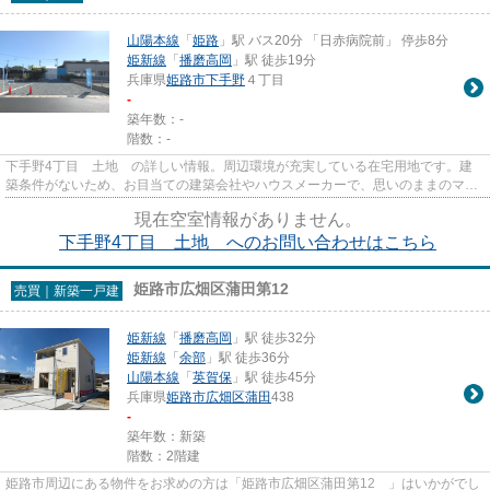
山陽本線
「
姫路
」駅 バス20分 「日赤病院前」 停歩8分
姫新線
「
播磨高岡
」駅 徒歩19分
兵庫県
姫路市
下手野
４丁目
-
築年数：-
階数：-
下手野4丁目 土地 の詳しい情報。周辺環境が充実している在宅用地です。建
築条件がないため、お目当ての建築会社やハウスメーカーで、思いのままのマイ
ホームを建てることが可能です...
現在空室情報がありません。
下手野4丁目 土地 へのお問い合わせはこちら
姫路市広畑区蒲田第12
売買｜新築一戸建
姫新線
「
播磨高岡
」駅 徒歩32分
姫新線
「
余部
」駅 徒歩36分
山陽本線
「
英賀保
」駅 徒歩45分
兵庫県
姫路市
広畑区蒲田
438
-
築年数：新築
階数：2階建
姫路市周辺にある物件をお求めの方は「姫路市広畑区蒲田第12 」はいかがでし