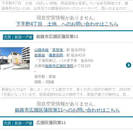
下手野4丁目 土地 の詳しい情報。周辺環境が充実している在宅用地です。建
築条件がないため、お目当ての建築会社やハウスメーカーで、思いのままのマイ
ホームを建てることが可能です...
現在空室情報がありません。
下手野4丁目 土地 へのお問い合わせはこちら
姫路市広畑区蒲田第11
売買｜新築一戸建
山陽本線
「
英賀保
」駅 徒歩35分
姫新線
「
播磨高岡
」駅 徒歩41分
「下蒲田東口」バス停下車 徒歩3分
兵庫県
姫路市
広畑区蒲田
４丁目125
-
築年数：新築
階数：2階建
新築ならではの「新しさ」がとても魅力です。多くの方に好評の物件で、2023年
7月築となっています。前面道路6m以上の物件です。新築戸建ての物件は、室内
のレイアウトも自分好みに変更...
現在空室情報がありません。
姫路市広畑区蒲田第11へのお問い合わせはこちら
広畑区蒲田第11
売買｜新築一戸建