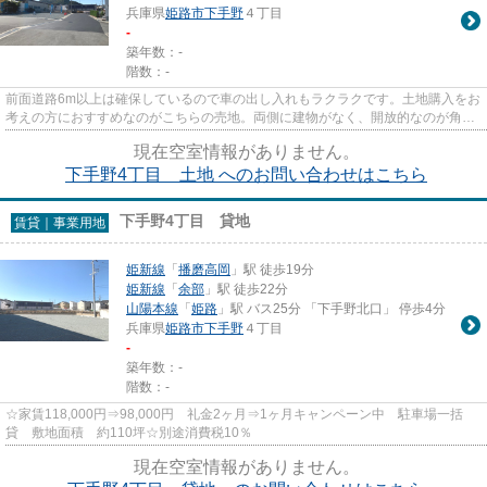
兵庫県
姫路市
下手野
４丁目
-
築年数：-
階数：-
前面道路6m以上は確保しているので車の出し入れもラクラクです。土地購入をお
考えの方におすすめなのがこちらの売地。両側に建物がなく、開放的なのが角地
です。周辺環境が充実してい...
現在空室情報がありません。
下手野4丁目 土地 へのお問い合わせはこちら
下手野4丁目 貸地
賃貸｜事業用地
姫新線
「
播磨高岡
」駅 徒歩19分
姫新線
「
余部
」駅 徒歩22分
山陽本線
「
姫路
」駅 バス25分 「下手野北口」 停歩4分
兵庫県
姫路市
下手野
４丁目
-
築年数：-
階数：-
☆家賃118,000円⇒98,000円 礼金2ヶ月⇒1ヶ月キャンペーン中 駐車場一括
貸 敷地面積 約110坪☆別途消費税10％
現在空室情報がありません。