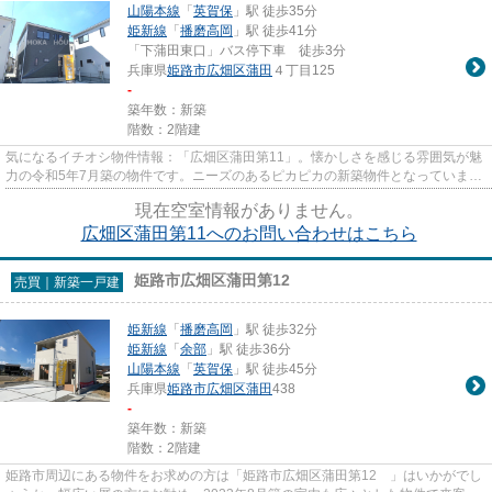
山陽本線
「
英賀保
」駅 徒歩35分
姫新線
「
播磨高岡
」駅 徒歩41分
「下蒲田東口」バス停下車 徒歩3分
兵庫県
姫路市
広畑区蒲田
４丁目125
-
築年数：新築
階数：2階建
気になるイチオシ物件情報：「広畑区蒲田第11」。懐かしさを感じる雰囲気が魅
力の令和5年7月築の物件です。ニーズのあるピカピカの新築物件となっていま
す。多くの方からこだわり条件...
現在空室情報がありません。
広畑区蒲田第11へのお問い合わせはこちら
姫路市広畑区蒲田第12
売買｜新築一戸建
姫新線
「
播磨高岡
」駅 徒歩32分
姫新線
「
余部
」駅 徒歩36分
山陽本線
「
英賀保
」駅 徒歩45分
兵庫県
姫路市
広畑区蒲田
438
-
築年数：新築
階数：2階建
姫路市周辺にある物件をお求めの方は「姫路市広畑区蒲田第12 」はいかがでし