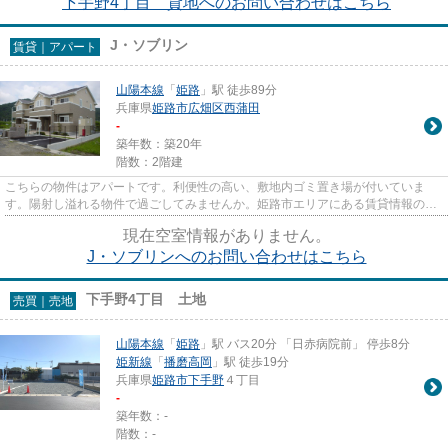
下手野4丁目 貸地へのお問い合わせはこちら
J・ソブリン
賃貸｜アパート
山陽本線
「
姫路
」駅 徒歩89分
兵庫県
姫路市
広畑区西蒲田
-
築年数：築20年
階数：2階建
こちらの物件はアパートです。利便性の高い、敷地内ゴミ置き場が付いていま
す。陽射し溢れる物件で過ごしてみませんか。姫路市エリアにある賃貸情報のこ
となら、地域に密着した当社へ...
現在空室情報がありません。
J・ソブリンへのお問い合わせはこちら
下手野4丁目 土地
売買｜売地
山陽本線
「
姫路
」駅 バス20分 「日赤病院前」 停歩8分
姫新線
「
播磨高岡
」駅 徒歩19分
兵庫県
姫路市
下手野
４丁目
-
築年数：-
階数：-