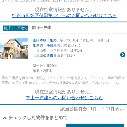
ょうか。幅広い層の方にお勧め。2023年8月築の室内も広々とした物件で来客応
対にも安心です。新築ならでは...
現在空室情報がありません。
姫路市広畑区蒲田第12 へのお問い合わせはこちら
青山一戸建
賃貸｜一戸建て
山陽本線
「
姫路
」駅 バス18分 「青山中」 停歩1分
姫新線
「
播磨高岡
」駅 徒歩25分
「青山中」バス停下車 徒歩1分
兵庫県
姫路市
青山
５丁目1-7
-
築年数：築20年
階数：2階建
薬や日用品を買うのに便利なゴダイドラッグ 青山店まで、90mです。姫路信用金
庫青山支店まで51mです。バス停から徒歩3分以内の場所に立地います。こちら
は一戸建ての物件です。物件を...
現在空室情報がありません。
青山一戸建へのお問い合わせはこちら
該当公開件数
11
件
1-11
件表示
チェックした物件をまとめて