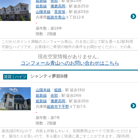
姫新線
「
余部
」駅 徒歩23分
姫新線
「
播磨高岡
」駅 徒歩25分
山陽本線
「
英賀保
」駅 徒歩53分
兵庫県
姫路市
青山
３丁目12-6
-
築年数：築19年
階数：2階建
こだわりポイント満載のコンフォール青山。行き先に応じて駅を選べる2駅利用
可能なハイツです。お客様のご希望の物件の条件をお聞かせください。その条件
に合った物件を私たちスタッフ...
現在空室情報がありません。
コンフォール青山へのお問い合わせはこちら
シャンティ夢前B棟
賃貸｜ハイツ
山陽本線
「
姫路
」駅 徒歩19分
姫新線
「
余部
」駅 徒歩24分
姫新線
「
播磨高岡
」駅 徒歩20分
兵庫県
姫路市
下手野
４丁目7-5
-
築年数：築7年
階数：2階建
築浅(築2年)なので、内装も外観もキレイ。初期費用はカードで決済いただけま
す。陽当たりが良いので、冬も暖かく快適に過ごすことができます。2駅利用可