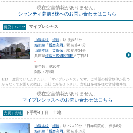
能な物件なので、交通経路を選...
現在空室情報がありません。
シャンティ夢前B棟へのお問い合わせはこちら
マイプレシャス
賃貸｜ハイツ
山陽本線
「
姫路
」駅 徒歩34分
姫新線
「
播磨高岡
」駅 徒歩41分
山陽本線
「
英賀保
」駅 徒歩34分
兵庫県
姫路市
広畑区蒲田
５丁目81
-
築年数：築20年
階数：2階建
ぜひ一度見ていただきたい、「マイプレシャス」です。ご希望の賃貸物件が見つ
からなくてお困りの際は、当社にお任せ下さい。当社は多種多様な賃貸物件情報
を取り扱っているので、きっ...
現在空室情報がありません。
マイプレシャスへのお問い合わせはこちら
下手野4丁目 土地
売買｜売地
山陽本線
「
姫路
」駅 バス20分 「日赤病院前」 停歩8分
姫新線
「
播磨高岡
」駅 徒歩19分