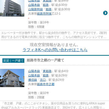
山陽本線
「
東姫路
」駅 徒歩6分
山陽本線
「
姫路
」駅 徒歩30分
山陽新幹線
「
姫路
」駅 徒歩30分
兵庫県
姫路市
阿保
乙12-1
-
築年数：築16年
階数：6階建
エレベーター付き物件です。駅から徒歩6分の物件で、アクセス良好です。2駅利
用ができるので電車の利用に役立つ物件です。こちらの物件はマンションです。
当社スタッフが地域の賃貸情...
現在空室情報がありません。
ラフィネKへのお問い合わせはこちら
姫路市市之郷の一戸建て
賃貸｜一戸建て
山陽本線
「
東姫路
」駅 徒歩4分
山陽本線
「
姫路
」駅 徒歩29分
播但線
「
京口
」駅 徒歩24分
兵庫県
姫路市
市之郷
-
築年数：築32年
階数：2階建
「市之郷 戸建」のここがイチオシ。薬や日用品を買うのに便利なARKA super
drug(アルカスーパードラッグ) 東姫路店まで、392mです。広々とした間取りが