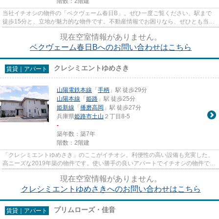
階数：2階建
当社イチオシの物件の「ベクヴェーム春日B」。ぜひ一度ご覧ください。駅まで
徒歩15分と、立地が魅力的な物件です。不動産情報でお困りなら、ぜひとも当社
にお問い合わせください。数多...
現在空室情報がありません。
ベクヴェーム春日Bへのお問い合わせはこちら
クレシミエントゆめさき
賃貸｜アパート
山陽電鉄本線
「
手柄
」駅 徒歩29分
山陽本線
「
姫路
」駅 徒歩25分
姫新線
「
播磨高岡
」駅 徒歩27分
兵庫県
姫路市
土山
２丁目8-5
-
築年数：築7年
階数：2階建
「クレシミエントゆめさき」のここがイチオシ。利便性の高い設備も充実した、
高ニーズな2019年築の物件です。使い勝手の良いアパートでイチオシの物件で
す。最上階の物件です。姫路市...
現在空室情報がありません。
クレシミエントゆめさきへのお問い合わせはこちら
プリムローズ・佳音
賃貸｜アパート