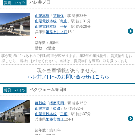
ハレ井ノ口
賃貸｜ハイツ
山陽本線
「
英賀保
」駅 徒歩28分
山陽電鉄本線
「
亀山
」駅 徒歩31分
山陽電鉄本線
「
手柄
」駅 徒歩28分
兵庫県
姫路市
井ノ口
16-1
-
築年数：築8年
階数：2階建
駅が周辺に2つあるので行動範囲が広がります。築3年の築浅物件。賃貸物件をお
探しなら、当社にお任せください。当社は、賃貸物件を豊富に取り扱っておりま
す。お客様のご希望に適した...
現在空室情報がありません。
ハレ井ノ口へのお問い合わせはこちら
ベクヴェーム春日B
賃貸｜ハイツ
姫新線
「
播磨高岡
」駅 徒歩15分
山陽本線
「
姫路
」駅 徒歩32分
山陽電鉄本線
「
手柄
」駅 徒歩37分
兵庫県
姫路市
西庄
124-1
-
築年数：築31年