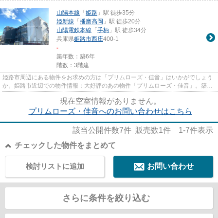
山陽本線
「
姫路
」駅 徒歩35分
姫新線
「
播磨高岡
」駅 徒歩20分
山陽電鉄本線
「
手柄
」駅 徒歩34分
兵庫県
姫路市
西庄
400-1
-
築年数：築6年
階数：3階建
姫路市周辺にある物件をお求めの方は「プリムローズ・佳音」はいかがでしょう
か。姫路市近辺での物件情報：大好評のあの物件「プリムローズ・佳音」。築6
年のイチオシ物件はこちらです...
現在空室情報がありません。
プリムローズ・佳音へのお問い合わせはこちら
該当公開件数
7
件 販売数
1
件
1-7
件表示
チェックした物件をまとめて
検討リストに追加
お問い合わせ
さらに条件を絞り込む