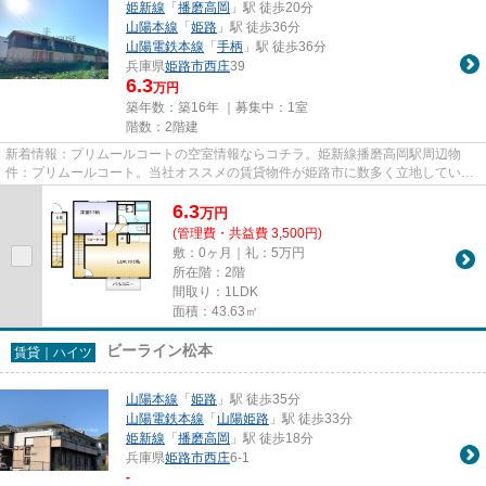
姫新線
「
播磨高岡
」駅 徒歩20分
山陽本線
「
姫路
」駅 徒歩36分
山陽電鉄本線
「
手柄
」駅 徒歩36分
兵庫県
姫路市
西庄
39
6.3
万円
築年数：築16年 ｜募集中：
1室
階数：2階建
新着情報：プリムールコートの空室情報ならコチラ。姫新線播磨高岡駅周辺物
件：プリムールコート。当社オススメの賃貸物件が姫路市に数多く立地していま
す。多種多様な物件を取り扱っ...
6.3
万
円
(管理費・共益費 3,500円)
敷：0ヶ月｜礼：5万円
所在階：2階
間取り：1LDK
面積：43.63㎡
ビーライン松本
賃貸｜ハイツ
山陽本線
「
姫路
」駅 徒歩35分
山陽電鉄本線
「
山陽姫路
」駅 徒歩33分
姫新線
「
播磨高岡
」駅 徒歩18分
兵庫県
姫路市
西庄
6-1
-