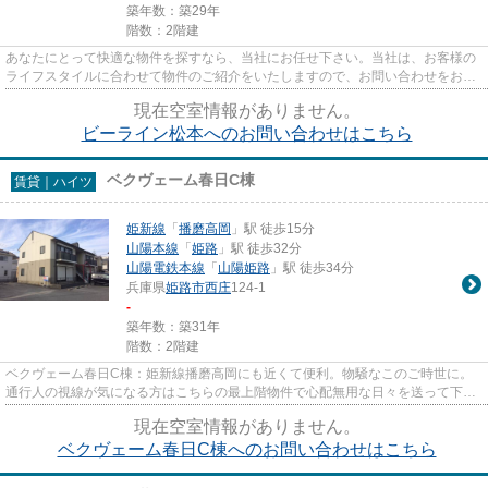
築年数：築29年
階数：2階建
あなたにとって快適な物件を探すなら、当社にお任せ下さい。当社は、お客様の
ライフスタイルに合わせて物件のご紹介をいたしますので、お問い合わせをお待
ちしております。
現在空室情報がありません。
ビーライン松本へのお問い合わせはこちら
ベクヴェーム春日C棟
賃貸｜ハイツ
姫新線
「
播磨高岡
」駅 徒歩15分
山陽本線
「
姫路
」駅 徒歩32分
山陽電鉄本線
「
山陽姫路
」駅 徒歩34分
兵庫県
姫路市
西庄
124-1
-
築年数：築31年
階数：2階建
ベクヴェーム春日C棟：姫新線播磨高岡にも近くて便利。物騒なこのご時世に。
通行人の視線が気になる方はこちらの最上階物件で心配無用な日々を送って下さ
い。駅まで徒歩15分とお出かけ...
現在空室情報がありません。
ベクヴェーム春日C棟へのお問い合わせはこちら