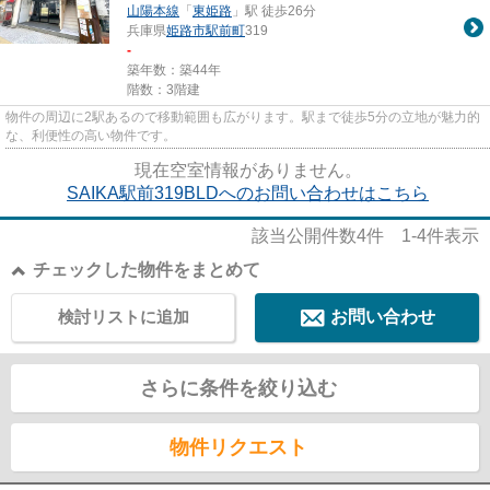
山陽本線
「
東姫路
」駅 徒歩26分
兵庫県
姫路市
駅前町
319
-
築年数：築44年
階数：3階建
物件の周辺に2駅あるので移動範囲も広がります。駅まで徒歩5分の立地が魅力的
な、利便性の高い物件です。
現在空室情報がありません。
SAIKA駅前319BLDへのお問い合わせはこちら
該当公開件数
4
件
1-4
件表示
チェックした物件をまとめて
検討リストに追加
お問い合わせ
さらに条件を絞り込む
物件リクエスト