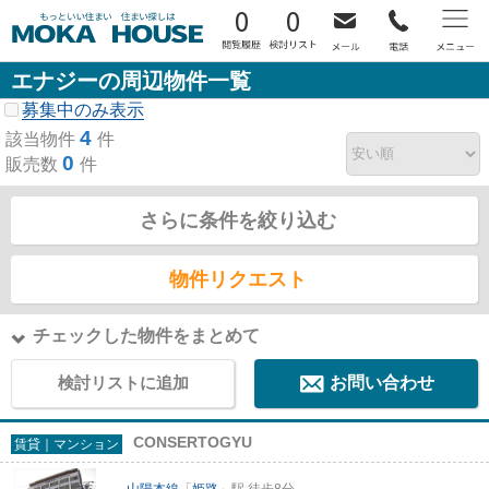
0
0
エナジーの周辺物件一覧
募集中のみ表示
4
該当物件
件
0
販売数
件
さらに条件を絞り込む
物件リクエスト
チェックした物件をまとめて
検討リストに追加
お問い合わせ
CONSERTOGYU
賃貸｜マンション
山陽本線
「
姫路
」駅 徒歩8分