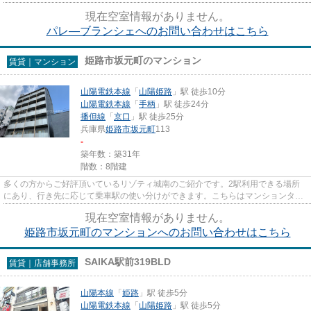
物件です。当社スタッフが地域...
現在空室情報がありません。
パレ―ブランシェへのお問い合わせはこちら
姫路市坂元町のマンション
賃貸｜マンション
山陽電鉄本線
「
山陽姫路
」駅 徒歩10分
山陽電鉄本線
「
手柄
」駅 徒歩24分
播但線
「
京口
」駅 徒歩25分
兵庫県
姫路市
坂元町
113
-
築年数：築31年
階数：8階建
多くの方からご好評頂いているリゾティ城南のご紹介です。2駅利用できる場所
にあり、行き先に応じて乗車駅の使い分けができます。こちらはマンションタイ
プになります。こちらはエレベ...
現在空室情報がありません。
姫路市坂元町のマンションへのお問い合わせはこちら
SAIKA駅前319BLD
賃貸｜店舗事務所
山陽本線
「
姫路
」駅 徒歩5分
山陽電鉄本線
「
山陽姫路
」駅 徒歩5分