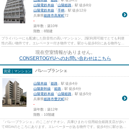
山陽電鉄本線
「
山陽姫路
」駅 徒歩8分
山陽電鉄本線
「
手柄
」駅 徒歩12分
兵庫県
姫路市
高尾町
72
-
築年数：築10年
階数：8階建
プライバシーにも配慮した防音性の高いマンション。2駅利用可能でとても利便
性の高い物件です。エレベーター付き物件です。駅から徒歩8分にある物件なの
で、電車利用が多い方にオスス...
現在空室情報がありません。
CONSERTOGYUへのお問い合わせはこちら
パレ―ブランシェ
賃貸｜マンション
山陽本線
「
姫路
」駅 徒歩4分
山陽新幹線
「
姫路
」駅 徒歩4分
山陽電鉄本線
「
山陽姫路
」駅 徒歩5分
兵庫県
姫路市
豊沢町
82
-
築年数：築12年
階数：10階建
「パレ―ブランシェ」のここがイチオシ。兵庫ひまわり信用組合姫路支店が歩い
て481mのところにあります。エレベーターがある物件です。徒歩4分に駅がある