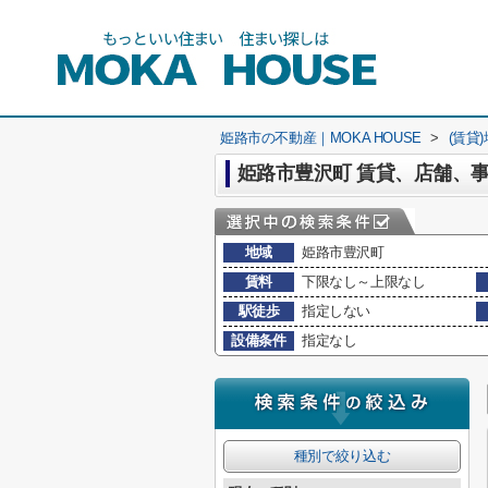
姫路市の不動産｜MOKA HOUSE
>
(賃貸
姫路市豊沢町 賃貸、店舗、
地域
姫路市豊沢町
賃料
下限なし～上限なし
駅徒歩
指定しない
設備条件
指定なし
種別で絞り込む