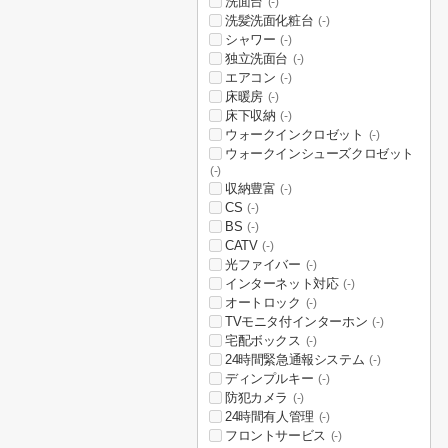
洗面台
(-)
洗髪洗面化粧台
(-)
シャワー
(-)
独立洗面台
(-)
エアコン
(-)
床暖房
(-)
床下収納
(-)
ウォークインクロゼット
(-)
ウォークインシューズクロゼット
(-)
収納豊富
(-)
CS
(-)
BS
(-)
CATV
(-)
光ファイバー
(-)
インターネット対応
(-)
オートロック
(-)
TVモニタ付インターホン
(-)
宅配ボックス
(-)
24時間緊急通報システム
(-)
ディンプルキー
(-)
防犯カメラ
(-)
24時間有人管理
(-)
フロントサービス
(-)