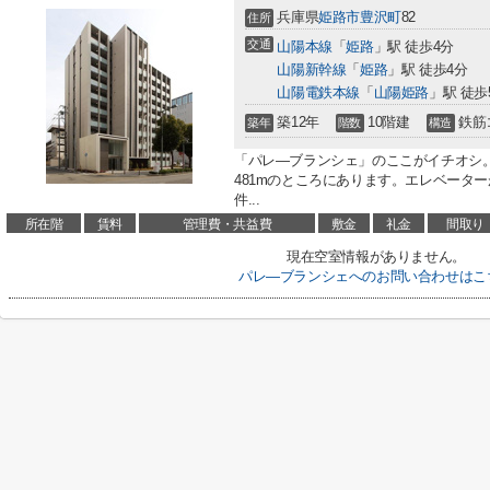
兵庫県
姫路市
豊沢町
82
住所
交通
山陽本線
「
姫路
」駅 徒歩4分
山陽新幹線
「
姫路
」駅 徒歩4分
山陽電鉄本線
「
山陽姫路
」駅 徒歩
築12年
10階建
鉄筋
築年
階数
構造
「パレ―ブランシェ」のここがイチオシ
481mのところにあります。エレベータ
件...
所在階
賃料
管理費・共益費
敷金
礼金
間取り
現在空室情報がありません。
パレ―ブランシェへのお問い合わせはこ