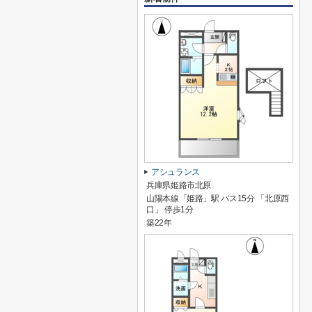
アシュランス
兵庫県姫路市北原
山陽本線「姫路」駅 バス15分 「北原西
口」 停歩1分
築22年