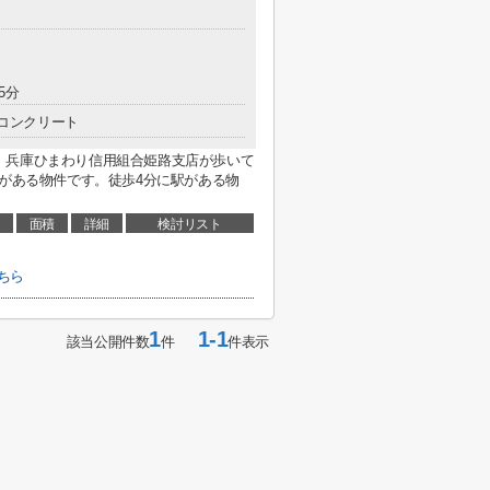
5分
コンクリート
。兵庫ひまわり信用組合姫路支店が歩いて
ーがある物件です。徒歩4分に駅がある物
面積
詳細
検討リスト
ちら
1
1-1
該当公開件数
件
件表示