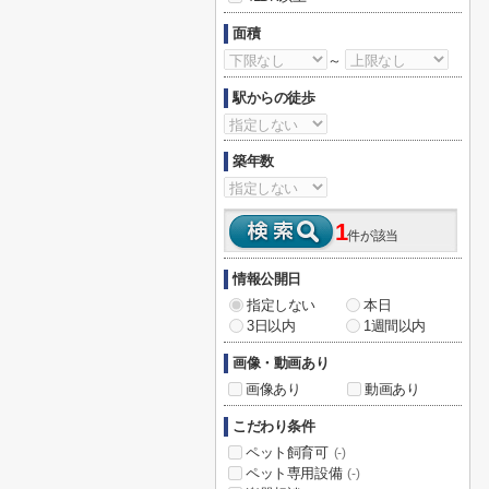
面積
～
駅からの徒歩
築年数
1
件が該当
情報公開日
指定しない
本日
3日以内
1週間以内
画像・動画あり
画像あり
動画あり
こだわり条件
ペット飼育可
(-)
ペット専用設備
(-)