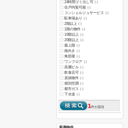
24時間ゴミ出し可
(-)
住戸内覧可能
(-)
コンシェルジュサービス
(-)
駐車場あり
(-)
2階以上
(-)
1階の物件
(-)
10階以上
(-)
20階以上
(-)
最上階
(-)
南向き
(-)
角部屋
(-)
ワンフロア
(-)
高層ビル
(-)
飲食店可
(-)
居抜物件
(-)
個別空調
(-)
都市ガス
(-)
下水道
(-)
1
件が該当
新着物件