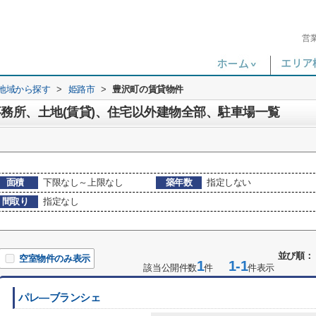
営
)地域から探す
>
姫路市
>
豊沢町の賃貸物件
事務所、土地(賃貸)、住宅以外建物全部、駐車場一覧
面積
下限なし～上限なし
築年数
指定しない
間取り
指定なし
並び順：
空室物件のみ表示
1
1-1
該当公開件数
件
件表示
パレ―ブランシェ