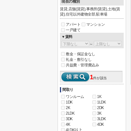
現在の種別
賃貸,店舗(賃貸),事務所(賃貸),土地(賃
貸),住宅以外建物全部,駐車場
アパート
マンション
一戸建て
▼賃料
～
敷金・保証金なし
礼金・敷引なし
共益費・管理費込み
1
件が該当
間取り
ワンルーム
1K
1DK
1LDK
2K
2DK
2LDK
3K
3DK
3LDK
4K
4DK
4LDK以上