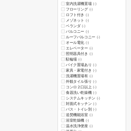
室内洗濯機置場
(-)
フローリング
(-)
ロフト付き
(-)
メゾネット
(-)
ベランダ
(-)
バルコニー
(-)
ルーフバルコニー
(-)
オール電化
(-)
エレベーター
(-)
照明器具付き
(-)
駐輪場
(-)
バイク置場あり
(-)
家具・家電付き
(-)
洗濯機置場有
(-)
外観タイル張り
(-)
コンロ２口以上
(-)
食器洗い乾燥機
(-)
システムキッチン
(-)
対面式キッチン
(-)
バス・トイレ別
(-)
追焚機能浴室
(-)
浴室乾燥機
(-)
温水洗浄便座
(-)