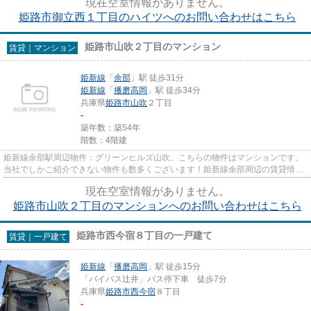
現在空室情報がありません。
姫路市御立西１丁目のハイツへのお問い合わせはこちら
姫路市山吹２丁目のマンション
賃貸｜マンション
姫新線
「
余部
」駅 徒歩31分
姫新線
「
播磨高岡
」駅 徒歩34分
兵庫県
姫路市
山吹
２丁目
-
築年数：築54年
階数：4階建
姫新線余部駅周辺物件：グリーンヒルズ山吹。こちらの物件はマンションです。
当社でしかご紹介できない物件も数多くございます！姫新線余部周辺の賃貸情報
をお求めなら、ぜひ当社にお...
現在空室情報がありません。
姫路市山吹２丁目のマンションへのお問い合わせはこちら
姫路市西今宿８丁目の一戸建て
賃貸｜一戸建て
姫新線
「
播磨高岡
」駅 徒歩15分
「バイパス辻井」バス停下車 徒歩7分
兵庫県
姫路市
西今宿
８丁目
-