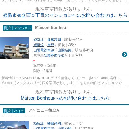
めの物件をご提供します。移...
現在空室情報がありません。
姫路市御立西５丁目のマンションへのお問い合わせはこちら
Maison Bonheur
賃貸｜マンション
姫新線
「
播磨高岡
」駅 徒歩12分
姫新線
「
余部
」駅 徒歩35分
山陽電鉄本線
「
山陽姫路
」駅 徒歩49分
兵庫県
姫路市
西今宿
８丁目6-33
-
築年数：築6年
階数：3階建
新着情報：MAISON BONHEURの空室情報ならコチラ。歩いて74mの場所に、
Maxvalu(マックスバリュ) 西今宿店があります。こちらの物件はマンションで
す。駅までのアクセスが良い、徒歩12分...
現在空室情報がありません。
Maison Bonheurへのお問い合わせはこちら
アベニュー御立A
賃貸｜ハイツ
姫新線
「
播磨高岡
」駅 徒歩30分
山陽電鉄本線
「
山陽姫路
」駅 徒歩59分