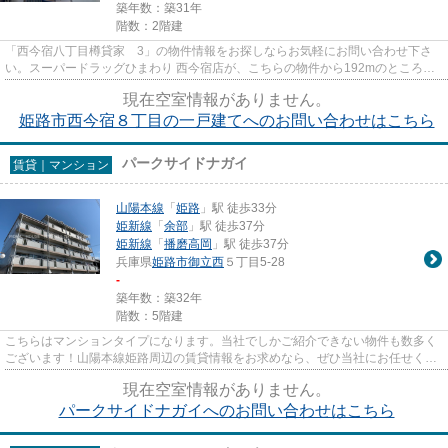
築年数：築31年
階数：2階建
「西今宿八丁目樽貸家 3」の物件情報をお探しならお気軽にお問い合わせ下さ
い。スーパードラッグひまわり 西今宿店が、こちらの物件から192mのところに
あります。こちらは一戸建ての...
現在空室情報がありません。
姫路市西今宿８丁目の一戸建てへのお問い合わせはこちら
パークサイドナガイ
賃貸｜マンション
山陽本線
「
姫路
」駅 徒歩33分
姫新線
「
余部
」駅 徒歩37分
姫新線
「
播磨高岡
」駅 徒歩37分
兵庫県
姫路市
御立西
５丁目5-28
-
築年数：築32年
階数：5階建
こちらはマンションタイプになります。当社でしかご紹介できない物件も数多く
ございます！山陽本線姫路周辺の賃貸情報をお求めなら、ぜひ当社にお任せくだ
さい。
現在空室情報がありません。
パークサイドナガイへのお問い合わせはこちら