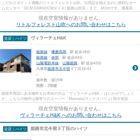
こだわりポイント満載のリトルフォレスト山吹。日用品を揃えるのに便利なホー
ムセンター「DCM DAIKI(DCMダイキ) 姫路山吹店」まで、461mです。通風良好
な物件です。姫路市エリアにある...
現在空室情報がありません。
リトルフォレスト山吹へのお問い合わせはこちら
ヴィラーチェH&K
賃貸｜ハイツ
姫新線
「
播磨高岡
」駅 徒歩18分
姫新線
「
余部
」駅 徒歩43分
山陽電鉄本線
「
山陽姫路
」駅 徒歩43分
兵庫県
姫路市
北今宿
３丁目16-43
-
築年数：築15年
階数：2階建
姫路市周辺にある物件をお求めの方は「ヴィラーチェH&K 」はいかがでしょう
か。こちらの物件は最寄りのスーパー「Maxvalu(マックスバリュ) 西今宿店」が
500m以内にあります。通風...
現在空室情報がありません。
ヴィラーチェH&K へのお問い合わせはこちら
姫路市北今宿３丁目のハイツ
賃貸｜ハイツ