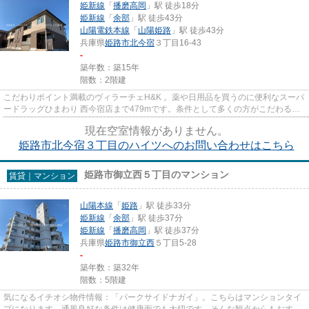
姫新線
「
播磨高岡
」駅 徒歩18分
姫新線
「
余部
」駅 徒歩43分
山陽電鉄本線
「
山陽姫路
」駅 徒歩43分
兵庫県
姫路市
北今宿
３丁目16-43
-
築年数：築15年
階数：2階建
こだわりポイント満載のヴィラーチェH&K 。薬や日用品を買うのに便利なスーパ
ードラッグひまわり 西今宿店まで479mです。条件として多くの方がこだわる、
陽当りも良好な物件です。...
現在空室情報がありません。
姫路市北今宿３丁目のハイツへのお問い合わせはこちら
姫路市御立西５丁目のマンション
賃貸｜マンション
山陽本線
「
姫路
」駅 徒歩33分
姫新線
「
余部
」駅 徒歩37分
姫新線
「
播磨高岡
」駅 徒歩37分
兵庫県
姫路市
御立西
５丁目5-28
-
築年数：築32年
階数：5階建
気になるイチオシ物件情報：「パークサイドナガイ」。こちらはマンションタイ
プになります。通風良好な条件は健康面でも大切です。そんな観点からもおすす