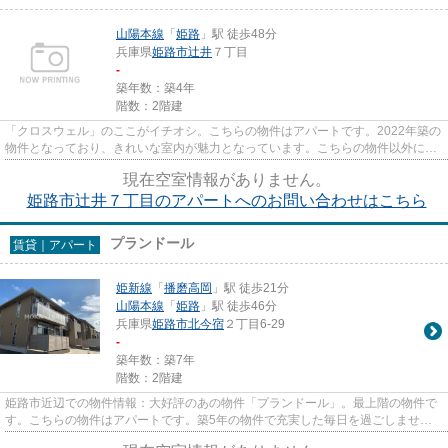
山陽本線
「
姫路
」駅 徒歩48分
兵庫県
姫路市
辻井
７丁目
-
築年数：築4年
階数：2階建
「クロスウェル」のここがイチオシ。こちらの物件はアパートです。2022年築の
物件となっており、きれいな室内が魅力となっています。こちらの物件以外に
も、山陽本線姫路近くの物件情...
現在空室情報がありません。
姫路市辻井７丁目のアパートへのお問い合わせはこちら
プランドール
賃貸｜アパート
姫新線
「
播磨高岡
」駅 徒歩21分
山陽本線
「
姫路
」駅 徒歩46分
兵庫県
姫路市
北今宿
２丁目6-29
-
築年数：築7年
階数：2階建
姫路市近辺での物件情報：大好評のあの物件「プランドール」。最上階の物件で
す。こちらの物件はアパートです。築5年の物件で充実した毎日を過ごしません
か。数多くの物件をご用意して...