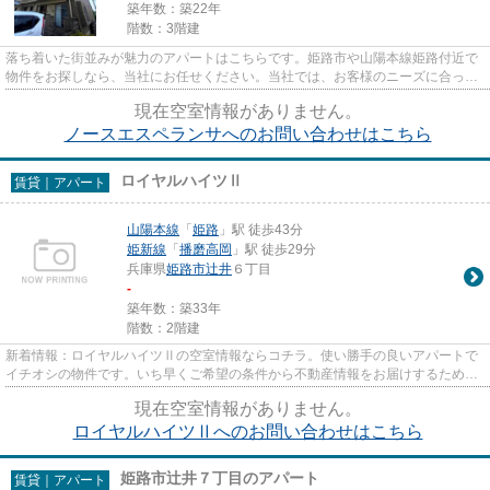
築年数：築22年
階数：3階建
落ち着いた街並みが魅力のアパートはこちらです。姫路市や山陽本線姫路付近で
物件をお探しなら、当社にお任せください。当社では、お客様のニーズに合った
ステキな物件をご紹介致します。
現在空室情報がありません。
ノースエスペランサへのお問い合わせはこちら
ロイヤルハイツⅡ
賃貸｜アパート
山陽本線
「
姫路
」駅 徒歩43分
姫新線
「
播磨高岡
」駅 徒歩29分
兵庫県
姫路市
辻井
６丁目
-
築年数：築33年
階数：2階建
新着情報：ロイヤルハイツⅡの空室情報ならコチラ。使い勝手の良いアパートで
イチオシの物件です。いち早くご希望の条件から不動産情報をお届けするため
に、スタッフまでご連絡ください...
現在空室情報がありません。
ロイヤルハイツⅡへのお問い合わせはこちら
姫路市辻井７丁目のアパート
賃貸｜アパート