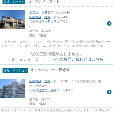
セーフティーコート Ⅰ
賃貸｜アパート
姫新線
「
播磨高岡
」駅 徒歩4分
山陽本線
「
姫路
」駅 徒歩45分
兵庫県
姫路市
西今宿
３丁目9
-
築年数：築12年
階数：2階建
「セーフティコート Ⅰ」のここがイチオシ。落ち着いた街並みが魅力のアパー
トはこちらです。駅まで徒歩4分の立地が魅力的な、利便性の高い物件です。充
実の設備と綺麗な室内を兼ね備...
現在空室情報がありません。
セーフティーコート Ⅰへのお問い合わせはこちら
キャッスルコート田寺東
賃貸｜マンション
山陽本線
「
姫路
」駅 バス20分 「市立図書館安室分館
前」 停歩3分
兵庫県
姫路市
田寺東
２丁目10-16
-
築年数：築3年
階数：7階建
共用部にはエレベータ・敷地内ごみ置き場などが揃っております。バス停徒歩3