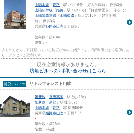
山陽本線
「
姫路
」駅 バス16分 「好古学園前」 停歩3分
山陽新幹線
「
姫路
」駅 バス16分 「好古学園前」 停歩3分
山陽電鉄本線
「
山陽姫路
」駅 バス16分 「好古学園
前」 停歩3分
兵庫県
姫路市
田寺
１丁目3-3
-
築年数：築43年
階数：-
多くの方からご好評頂いている坊垣ビルのご紹介です。2駅利用できる場所にあ
り、アクセスが便利です。
現在空室情報がありません。
坊垣ビルへのお問い合わせはこちら
リトルフォレスト山吹
賃貸｜ハイツ
姫新線
「
播磨高岡
」駅 徒歩18分
姫新線
「
余部
」駅 徒歩39分
山陽本線
「
姫路
」駅 徒歩56分
兵庫県
姫路市
山吹
１丁目7-36
-
築年数：築26年
階数：2階建