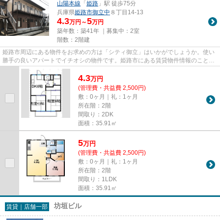
山陽本線
「
姫路
」駅 徒歩75分
兵庫県
姫路市
御立中
８丁目14-13
4.3
5
万円～
万円
築年数：築41年 ｜募集中：
2室
階数：2階建
姫路市周辺にある物件をお求めの方は「シティ御立」はいかがでしょうか。使い
勝手の良いアパートでイチオシの物件です。姫路市にある賃貸物件情報のことな
ら、お気軽に当社にお任せ下...
4.3
万
円
(管理費・共益費 2,500円)
敷：0ヶ月｜礼：1ヶ月
所在階：2階
間取り：2DK
面積：35.91㎡
5
万
円
(管理費・共益費 2,500円)
敷：0ヶ月｜礼：1ヶ月
所在階：2階
間取り：1LDK
面積：35.91㎡
坊垣ビル
賃貸｜店舗一部