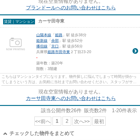
現在空室情報がありません。
プランドールへのお問い合わせはこちら
カーサ田寺東
賃貸｜マンション
山陽本線
「
姫路
」駅 徒歩38分
姫新線
「
余部
」駅 徒歩52分
播但線
「
京口
」駅 徒歩56分
兵庫県
姫路市
田寺東
２丁目23-20
-
築年数：築20年
階数：3階建
こちらはマンションタイプになります。物件探しに悩んでしまって時間が掛かっ
てしまうという方は、お気軽に当社までお問い合わせください。スタッフがサポ
ートさせていただきます。
現在空室情報がありません。
カーサ田寺東へのお問い合わせはこちら
該当公開件数
26
件 販売数
2
件
1-20
件表示
1
2
<<前へ
次へ>>
最初
チェックした物件をまとめて