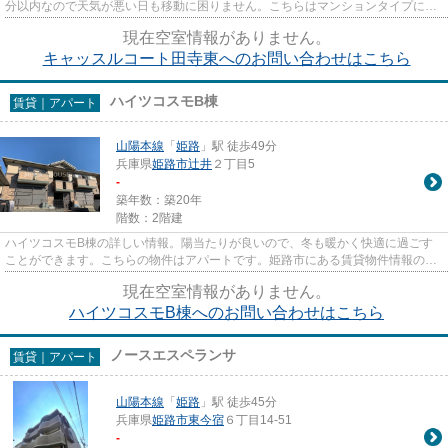
分以内なので天気が悪い日も移動に困りません。こちらはマンションタイプにな
ります。利便性の高い設備も充...
現在空室情報がありません。
キャッスルコート田寺東へのお問い合わせはこちら
ハイツコスモB棟
賃貸｜アパート
山陽本線
「
姫路
」駅 徒歩49分
兵庫県
姫路市
辻井
２丁目5
-
築年数：築20年
階数：2階建
ハイツコスモB棟の詳しい情報。陽当たりが良いので、冬も暖かく快適に過ごす
ことができます。こちらの物件はアパートです。姫路市にある賃貸物件情報のこ
となら、お気軽に当社にお任せ...
現在空室情報がありません。
ハイツコスモB棟へのお問い合わせはこちら
ノースエスペランサ
賃貸｜アパート
山陽本線
「
姫路
」駅 徒歩45分
兵庫県
姫路市
東今宿
６丁目14-51
-