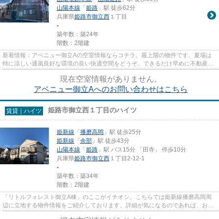
山陽本線
「
姫路
」駅 徒歩62分
兵庫県
姫路市
御立西
１丁目
-
築年数：築24年
階数：2階建
新着情報：アベニュー御立Aの空室情報ならコチラ。最上階の物件です。夏場は
特に涼しい通風良好な環境の良い快適空間をどうぞ。できるだけ早めに不動産情
報を集めたい方は当社スタッフ...
現在空室情報がありません。
アベニュー御立Aへのお問い合わせはこちら
姫路市御立西１丁目のハイツ
賃貸｜ハイツ
姫新線
「
播磨高岡
」駅 徒歩25分
姫新線
「
余部
」駅 徒歩43分
山陽本線
「
姫路
」駅 バス15分 「田寺」 停歩10分
兵庫県
姫路市
御立西
１丁目2-12-1
-
築年数：築34年
階数：2階建
「リトルフォレスト御立A棟」のここがイチオシ。こちらでは姫新線播磨高岡周
辺に立地する物件情報をご紹介しております。詳細が気になるのであれば、お気
軽にお問い合わせください。