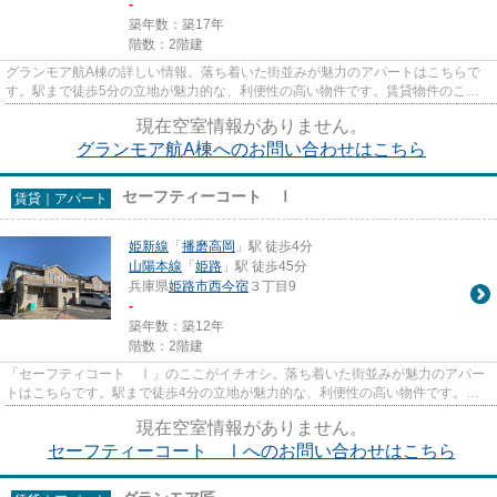
-
築年数：築17年
階数：2階建
グランモア航A棟の詳しい情報。落ち着いた街並みが魅力のアパートはこちらで
す。駅まで徒歩5分の立地が魅力的な、利便性の高い物件です。賃貸物件のこと
でお悩みの方、当社がその悩み...
現在空室情報がありません。
グランモア航A棟へのお問い合わせはこちら
セーフティーコート Ⅰ
賃貸｜アパート
姫新線
「
播磨高岡
」駅 徒歩4分
山陽本線
「
姫路
」駅 徒歩45分
兵庫県
姫路市
西今宿
３丁目9
-
築年数：築12年
階数：2階建
「セーフティコート Ⅰ」のここがイチオシ。落ち着いた街並みが魅力のアパー
トはこちらです。駅まで徒歩4分の立地が魅力的な、利便性の高い物件です。充
実の設備と綺麗な室内を兼ね備...
現在空室情報がありません。
セーフティーコート Ⅰへのお問い合わせはこちら