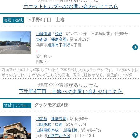
ウエストヒルズへのお問い合わせはこちら
下手野4丁目 土地
売買｜売地
山陽本線
「
姫路
」駅 バス20分 「日赤病院前」 停歩8分
姫新線
「
播磨高岡
」駅 徒歩19分
兵庫県
姫路市
下手野
４丁目
-
築年数：-
階数：-
前面道路6m以上は確保しているので車の出し入れもラクラクです。土地購入をお
考えの方におすすめなのがこちらの売地。両側に建物がなく、開放的なのが角地
です。周辺環境が充実してい...
現在空室情報がありません。
下手野4丁目 土地 へのお問い合わせはこちら
グランモア航A棟
賃貸｜アパート
姫新線
「
播磨高岡
」駅 徒歩5分
山陽本線
「
姫路
」駅 徒歩35分
山陽電鉄本線
「
山陽姫路
」駅 徒歩49分
兵庫県
姫路市
西今宿
１丁目10-13-1