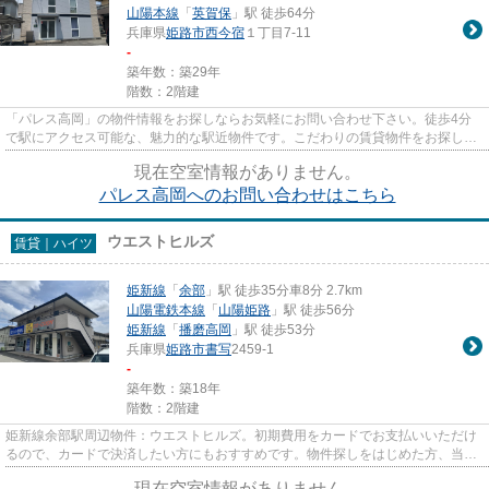
山陽本線
「
英賀保
」駅 徒歩64分
兵庫県
姫路市
西今宿
１丁目7-11
-
築年数：築29年
階数：2階建
「パレス高岡」の物件情報をお探しならお気軽にお問い合わせ下さい。徒歩4分
で駅にアクセス可能な、魅力的な駅近物件です。こだわりの賃貸物件をお探しの
方は、ぜひ当社にお任せ下さい...
現在空室情報がありません。
パレス高岡へのお問い合わせはこちら
ウエストヒルズ
賃貸｜ハイツ
姫新線
「
余部
」駅 徒歩35分車8分 2.7km
山陽電鉄本線
「
山陽姫路
」駅 徒歩56分
姫新線
「
播磨高岡
」駅 徒歩53分
兵庫県
姫路市
書写
2459-1
-
築年数：築18年
階数：2階建
姫新線余部駅周辺物件：ウエストヒルズ。初期費用をカードでお支払いいただけ
るので、カードで決済したい方にもおすすめです。物件探しをはじめた方、当社
をご利用してみませんか。た...
現在空室情報がありません。