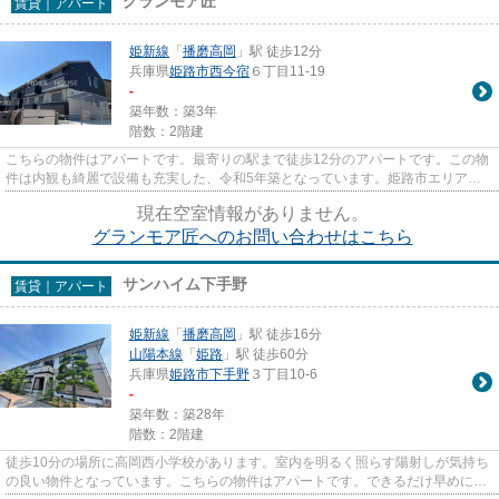
グランモア匠
賃貸｜アパート
姫新線
「
播磨高岡
」駅 徒歩12分
兵庫県
姫路市
西今宿
６丁目11-19
-
築年数：築3年
階数：2階建
こちらの物件はアパートです。最寄りの駅まで徒歩12分のアパートです。この物
件は内観も綺麗で設備も充実した、令和5年築となっています。姫路市エリアに
ある賃貸情報のことなら、地域...
現在空室情報がありません。
グランモア匠へのお問い合わせはこちら
サンハイム下手野
賃貸｜アパート
姫新線
「
播磨高岡
」駅 徒歩16分
山陽本線
「
姫路
」駅 徒歩60分
兵庫県
姫路市
下手野
３丁目10-6
-
築年数：築28年
階数：2階建
徒歩10分の場所に高岡西小学校があります。室内を明るく照らす陽射しが気持ち
の良い物件となっています。こちらの物件はアパートです。できるだけ早めに不