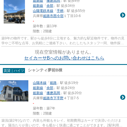
姫新線
「
播磨高岡
」駅 徒歩8分
姫新線
「
余部
」駅 徒歩34分
山陽電鉄本線
「
手柄
」駅 徒歩55分
兵庫県
姫路市
西今宿
１丁目10-6
-
築年数：築13年
階数：2階建
築9年の物件です。駅から徒歩8分に立地する、魅力的な駅近物件です。物件の見
学やご不明な点等、お気軽にご連絡下さい。わたしたちスタッフ一同、物件探し
のサポートを致します。
現在空室情報がありません。
セイカーサBへのお問い合わせはこちら
シャンティ夢前B棟
賃貸｜ハイツ
山陽本線
「
姫路
」駅 徒歩19分
姫新線
「
余部
」駅 徒歩24分
姫新線
「
播磨高岡
」駅 徒歩20分
兵庫県
姫路市
下手野
４丁目7-5
-
築年数：築7年
階数：2階建
築浅(築2年)なので、内装も外観もキレイ。初期費用はカードで決済いただけま
す。陽当たりが良いので、冬も暖かく快適に過ごすことができます。2駅利用可