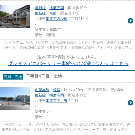
姫新線
「
播磨高岡
」駅 徒歩10分
姫新線
「
余部
」駅 徒歩37分
兵庫県
姫路市
西今宿
２丁目416-4
-
築年数：築20年
階数：2階建
グレイスアニバーサリー東館：姫新線播磨高岡にも近くて便利。通勤やお出かけ
に便利な、徒歩10分に駅のある物件です。上階無しの物件です。当社スタッフが
地域の賃貸情報をご提供いた...
現在空室情報がありません。
グレイスアニバーサリー東館へのお問い合わせはこちら
下手野4丁目 土地
売買｜売地
山陽本線
「
姫路
」駅 バス20分 「日赤病院前」 停歩8分
姫新線
「
播磨高岡
」駅 徒歩19分
兵庫県
姫路市
下手野
４丁目
-
築年数：-
階数：-
下手野4丁目 土地 の詳しい情報。周辺環境が充実している在宅用地です。建
築条件がないため、お目当ての建築会社やハウスメーカーで、思いのままのマイ
ホームを建てることが可能です...