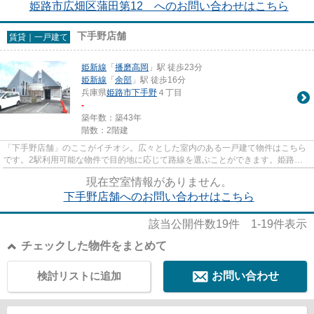
姫路市広畑区蒲田第12 へのお問い合わせはこちら
下手野店舗
賃貸｜一戸建て
姫新線
「
播磨高岡
」駅 徒歩23分
姫新線
「
余部
」駅 徒歩16分
兵庫県
姫路市
下手野
４丁目
-
築年数：築43年
階数：2階建
「下手野店舗」のここがイチオシ。広々とした室内のある一戸建て物件はこちら
です。2駅利用可能な物件で目的地に応じて路線を選ぶことができます。姫路市
や姫新線播磨高岡周辺で賃貸戸...
現在空室情報がありません。
下手野店舗へのお問い合わせはこちら
該当公開件数
19
件
1-19
件表示
チェックした物件をまとめて
検討リストに追加
お問い合わせ