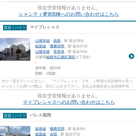
能な物件なので、交通経路を選...
現在空室情報がありません。
シャンティ夢前B棟へのお問い合わせはこちら
マイプレシャス
賃貸｜ハイツ
山陽本線
「
姫路
」駅 徒歩34分
姫新線
「
播磨高岡
」駅 徒歩41分
山陽本線
「
英賀保
」駅 徒歩34分
兵庫県
姫路市
広畑区蒲田
５丁目81
-
築年数：築20年
階数：2階建
ぜひ一度見ていただきたい、「マイプレシャス」です。ご希望の賃貸物件が見つ
からなくてお困りの際は、当社にお任せ下さい。当社は多種多様な賃貸物件情報
を取り扱っているので、きっ...
現在空室情報がありません。
マイプレシャスへのお問い合わせはこちら
パレス高岡
賃貸｜ハイツ
姫新線
「
播磨高岡
」駅 徒歩4分
姫新線
「
余部
」駅 徒歩37分