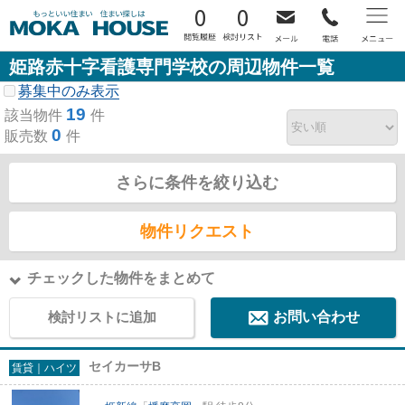
0
0
姫路赤十字看護専門学校の周辺物件一覧
募集中のみ表示
19
該当物件
件
0
販売数
件
さらに条件を絞り込む
物件リクエスト
チェックした物件をまとめて
検討リストに追加
お問い合わせ
セイカーサB
賃貸｜ハイツ