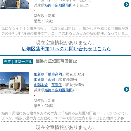
兵庫県
姫路市
広畑区蒲田
４丁目125
-
築年数：新築
階数：2階建
気になるイチオシ物件情報：「広畑区蒲田第11」。懐かしさを感じる雰囲気が魅
力の令和5年7月築の物件です。ニーズのあるピカピカの新築物件となっていま
す。多くの方からこだわり条件...
現在空室情報がありません。
広畑区蒲田第11へのお問い合わせはこちら
姫路市広畑区蒲田第12
売買｜新築一戸建
姫新線
「
播磨高岡
」駅 徒歩32分
姫新線
「
余部
」駅 徒歩36分
山陽本線
「
英賀保
」駅 徒歩45分
兵庫県
姫路市
広畑区蒲田
438
-
築年数：新築
階数：2階建
姫路市周辺にある物件をお求めの方は「姫路市広畑区蒲田第12 」はいかがでし
ょうか。幅広い層の方にお勧め。2023年8月築の室内も広々とした物件で来客応
対にも安心です。新築ならでは...
現在空室情報がありません。