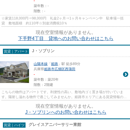
-
築年数：-
階数：-
☆家賃118,000円⇒98,000円 礼金2ヶ月⇒1ヶ月キャンペーン中 駐車場一括
貸 敷地面積 約110坪☆別途消費税10％
現在空室情報がありません。
下手野4丁目 貸地へのお問い合わせはこちら
J・ソブリン
賃貸｜アパート
山陽本線
「
姫路
」駅 徒歩89分
兵庫県
姫路市
広畑区西蒲田
-
築年数：築20年
階数：2階建
こちらの物件はアパートです。利便性の高い、敷地内ゴミ置き場が付いていま
す。陽射し溢れる物件で過ごしてみませんか。姫路市エリアにある賃貸情報のこ
となら、地域に密着した当社へ...
現在空室情報がありません。
J・ソブリンへのお問い合わせはこちら
グレイスアニバーサリー東館
賃貸｜ハイツ