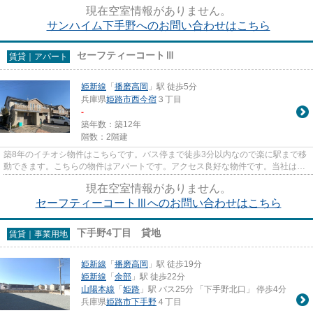
動産情報を集めたい方は当社...
現在空室情報がありません。
サンハイム下手野へのお問い合わせはこちら
セーフティーコートⅢ
賃貸｜アパート
姫新線
「
播磨高岡
」駅 徒歩5分
兵庫県
姫路市
西今宿
３丁目
-
築年数：築12年
階数：2階建
築8年のイチオシ物件はこちらです。バス停まで徒歩3分以内なので楽に駅まで移
動できます。こちらの物件はアパートです。アクセス良好な物件です。当社は姫
路市にある賃貸物件情報を豊...
現在空室情報がありません。
セーフティーコートⅢへのお問い合わせはこちら
下手野4丁目 貸地
賃貸｜事業用地
姫新線
「
播磨高岡
」駅 徒歩19分
姫新線
「
余部
」駅 徒歩22分
山陽本線
「
姫路
」駅 バス25分 「下手野北口」 停歩4分
兵庫県
姫路市
下手野
４丁目