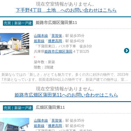
現在空室情報がありません。
下手野4丁目 土地 へのお問い合わせはこちら
姫路市広畑区蒲田第11
売買｜新築一戸建
山陽本線
「
英賀保
」駅 徒歩35分
姫新線
「
播磨高岡
」駅 徒歩41分
「下蒲田東口」バス停下車 徒歩3分
兵庫県
姫路市
広畑区蒲田
４丁目125
-
築年数：新築
階数：2階建
新築ならではの「新しさ」がとても魅力です。多くの方に好評の物件で、2023年
7月築となっています。前面道路6m以上の物件です。新築戸建ての物件は、室内
のレイアウトも自分好みに変更...
現在空室情報がありません。
姫路市広畑区蒲田第11へのお問い合わせはこちら
広畑区蒲田第11
売買｜新築一戸建
山陽本線
「
英賀保
」駅 徒歩35分
姫新線
「
播磨高岡
」駅 徒歩41分
「下蒲田東口」バス停下車 徒歩3分