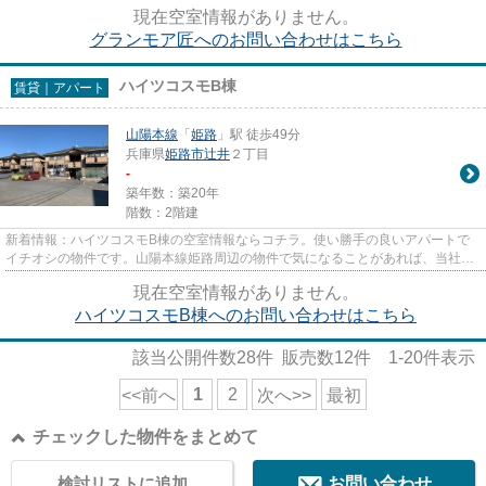
ある賃貸情報のことなら、地域...
現在空室情報がありません。
グランモア匠へのお問い合わせはこちら
ハイツコスモB棟
賃貸｜アパート
山陽本線
「
姫路
」駅 徒歩49分
兵庫県
姫路市
辻井
２丁目
-
築年数：築20年
階数：2階建
新着情報：ハイツコスモB棟の空室情報ならコチラ。使い勝手の良いアパートで
イチオシの物件です。山陽本線姫路周辺の物件で気になることがあれば、当社ま
でお問い合わせください。アク...
現在空室情報がありません。
ハイツコスモB棟へのお問い合わせはこちら
該当公開件数
28
件 販売数
12
件
1-20
件表示
1
2
<<前へ
次へ>>
最初
チェックした物件をまとめて
検討リストに追加
お問い合わせ