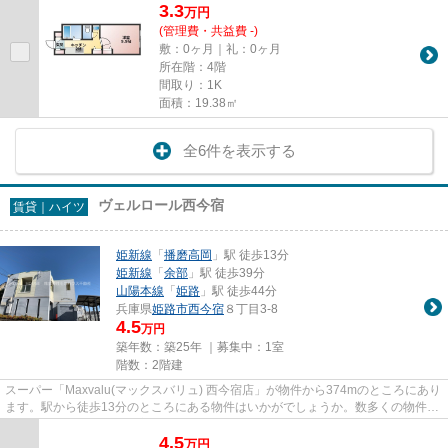
3.3
万
円
(管理費・共益費 -)
敷：0ヶ月｜礼：0ヶ月
所在階：4階
間取り：1K
面積：19.38㎡
全6件を表示する
ヴェルロール西今宿
賃貸｜ハイツ
姫新線
「
播磨高岡
」駅 徒歩13分
姫新線
「
余部
」駅 徒歩39分
山陽本線
「
姫路
」駅 徒歩44分
兵庫県
姫路市
西今宿
８丁目3-8
4.5
万円
築年数：築25年 ｜募集中：
1室
階数：2階建
スーパー「Maxvalu(マックスバリュ) 西今宿店」が物件から374mのところにあり
ます。駅から徒歩13分のところにある物件はいかがでしょうか。数多くの物件を
ご用意しております。お客様...
4.5
万
円