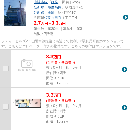
山陽本線
「
姫路
」駅 徒歩25分
姫新線
「
播磨高岡
」駅 徒歩27分
姫新線
「
余部
」駅 徒歩41分
兵庫県
姫路市
田寺
１丁目7-4
2.7
3.3
万円～
万円
築年数：築30年 ｜募集中：
6室
階数：7階建
シティーヒルズ2：山陽本線姫路にも近くて便利。2駅利用可能のマンションで
す。こちらはエレベーター付きの物件です。こちらの物件はマンションです。で
きるだけ早めに不動産情報を集...
3.3
万
円
(管理費・共益費 -)
敷：0ヶ月｜礼：0ヶ月
所在階：3階
間取り：1K
面積：19.38㎡
3.3
万
円
(管理費・共益費 -)
敷：0ヶ月｜礼：0ヶ月
所在階：3階
間取り：1K
面積：19.38㎡