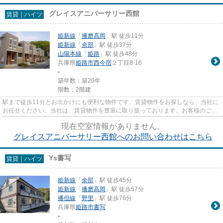
グレイスアニバーサリー西館
賃貸｜ハイツ
姫新線
「
播磨高岡
」駅 徒歩11分
姫新線
「
余部
」駅 徒歩37分
山陽本線
「
姫路
」駅 徒歩48分
兵庫県
姫路市
西今宿
２丁目8-16
-
築年数：築20年
階数：2階建
駅まで徒歩11分とお出かけにも便利な物件です。賃貸物件をお探しなら、当社に
お任せください。当社は、賃貸物件を豊富に取り扱っております。お客様のご希
望に適した物件をご紹介でき...
現在空室情報がありません。
グレイスアニバーサリー西館へのお問い合わせはこちら
Ys書写
賃貸｜ハイツ
姫新線
「
余部
」駅 徒歩45分
姫新線
「
播磨高岡
」駅 徒歩57分
播但線
「
野里
」駅 徒歩76分
兵庫県
姫路市
書写
-