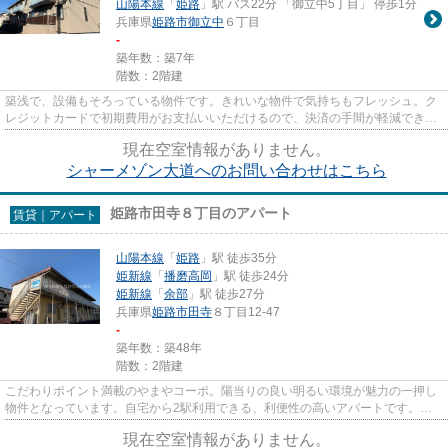
山陽本線
「
姫路
」駅 バス22分 「御立中5丁目」 停歩1分
兵庫県
姫路市
御立中
６丁目
-
築年数：築7年
階数：2階建
築浅で、設備もそろっている物件です。きれいな物件で気持ちもフレッシュ。ク
レジットカードで初期費用がお支払いいただけるので、決済の手間が軽減できま
す。お客様の多種多様なニー...
現在空室情報がありません。
シャーメゾン大道へのお問い合わせはこちら
姫路市田寺８丁目のアパート
賃貸｜アパート
山陽本線
「
姫路
」駅 徒歩35分
姫新線
「
播磨高岡
」駅 徒歩24分
姫新線
「
余部
」駅 徒歩27分
兵庫県
姫路市
田寺
８丁目12-47
-
築年数：築48年
階数：2階建
こだわりポイント満載のやまやコーポ。陽当りの良い明るい環境が魅力の一押し
物件となっています。自宅から2駅利用できる、利便性の高いアパートです。落
ち着いた街並みが魅力のアパー...
現在空室情報がありません。