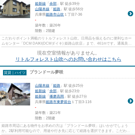
姫新線
「
余部
」駅 徒歩39分
山陽本線
「
姫路
」駅 徒歩56分
兵庫県
姫路市
山吹
１丁目7-36
-
築年数：築26年
階数：2階建
こだわりポイント満載のリトルフォレスト山吹。日用品を揃えるのに便利なホー
ムセンター「DCM DAIKI(DCMダイキ) 姫路山吹店」まで、461mです。通風良好
な物件です。姫路市エリアにある...
現在空室情報がありません。
リトルフォレスト山吹へのお問い合わせはこちら
プランドール夢咲
賃貸｜ハイツ
山陽本線
「
姫路
」駅 徒歩25分
姫新線
「
余部
」駅 徒歩23分
姫新線
「
播磨高岡
」駅 徒歩27分
兵庫県
姫路市
東夢前台
１丁目3-116
-
築年数：築21年
階数：2階建
姫路市周辺にある物件をお求めの方は「プランドール夢咲」はいかがでしょう
か。2駅利用可能なので、用途や行き先に応じて経路を選択できます。こだわり