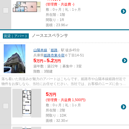
(管理費・共益費 -)
敷：0ヶ月｜礼：1ヶ月
所在階：1階
間取り：1R
面積：23.96㎡
ノースエスペランサ
賃貸｜アパート
山陽本線
「
姫路
」駅 徒歩45分
兵庫県
姫路市
東今宿
６丁目14-51
5
5.2
万円～
万円
築年数：築22年 ｜募集中：
3室
階数：3階建
落ち着いた街並みが魅力のアパートはこちらです。姫路市や山陽本線姫路付近で
物件をお探しなら、当社にお任せください。当社では、お客様のニーズに合った
ステキな物件をご紹介致します。
5
万
円
(管理費・共益費 1,500円)
敷：0ヶ月｜礼：1ヶ月
所在階：2階
間取り：1DK
面積：32.30㎡