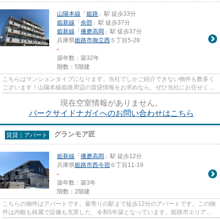
山陽本線
「
姫路
」駅 徒歩33分
姫新線
「
余部
」駅 徒歩37分
姫新線
「
播磨高岡
」駅 徒歩37分
兵庫県
姫路市
御立西
５丁目5-28
-
築年数：築32年
階数：5階建
こちらはマンションタイプになります。当社でしかご紹介できない物件も数多く
ございます！山陽本線姫路周辺の賃貸情報をお求めなら、ぜひ当社にお任せくだ
さい。
現在空室情報がありません。
パークサイドナガイへのお問い合わせはこちら
グランモア匠
賃貸｜アパート
姫新線
「
播磨高岡
」駅 徒歩12分
兵庫県
姫路市
西今宿
６丁目11-19
-
築年数：築3年
階数：2階建
こちらの物件はアパートです。最寄りの駅まで徒歩12分のアパートです。この物
件は内観も綺麗で設備も充実した、令和5年築となっています。姫路市エリアに