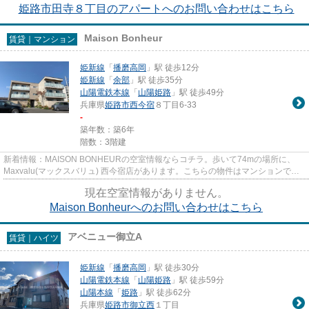
姫路市田寺８丁目のアパートへのお問い合わせはこちら
Maison Bonheur
賃貸｜マンション
姫新線
「
播磨高岡
」駅 徒歩12分
姫新線
「
余部
」駅 徒歩35分
山陽電鉄本線
「
山陽姫路
」駅 徒歩49分
兵庫県
姫路市
西今宿
８丁目6-33
-
築年数：築6年
階数：3階建
新着情報：MAISON BONHEURの空室情報ならコチラ。歩いて74mの場所に、
Maxvalu(マックスバリュ) 西今宿店があります。こちらの物件はマンションで
す。駅までのアクセスが良い、徒歩12分...
現在空室情報がありません。
Maison Bonheurへのお問い合わせはこちら
アベニュー御立A
賃貸｜ハイツ
姫新線
「
播磨高岡
」駅 徒歩30分
山陽電鉄本線
「
山陽姫路
」駅 徒歩59分
山陽本線
「
姫路
」駅 徒歩62分
兵庫県
姫路市
御立西
１丁目