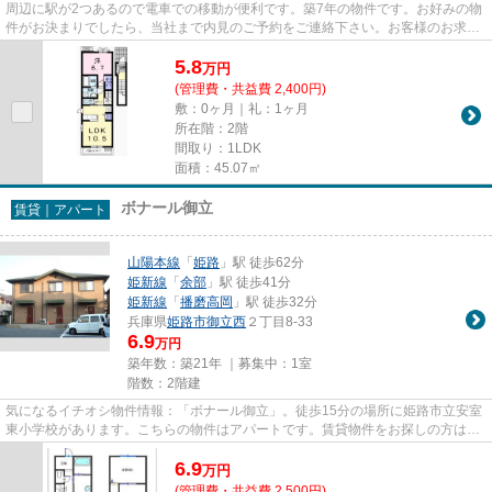
周辺に駅が2つあるので電車での移動が便利です。築7年の物件です。お好みの物
件がお決まりでしたら、当社まで内見のご予約をご連絡下さい。お客様のお求め
の物件を見つけるお手伝いを...
5.8
万
円
(管理費・共益費 2,400円)
敷：0ヶ月｜礼：1ヶ月
所在階：2階
間取り：1LDK
面積：45.07㎡
ボナール御立
賃貸｜アパート
山陽本線
「
姫路
」駅 徒歩62分
姫新線
「
余部
」駅 徒歩41分
姫新線
「
播磨高岡
」駅 徒歩32分
兵庫県
姫路市
御立西
２丁目8-33
6.9
万円
築年数：築21年 ｜募集中：
1室
階数：2階建
気になるイチオシ物件情報：「ボナール御立」。徒歩15分の場所に姫路市立安室
東小学校があります。こちらの物件はアパートです。賃貸物件をお探しの方は、
ぜひ当社にお任せ下さい。多...
6.9
万
円
(管理費・共益費 2,500円)