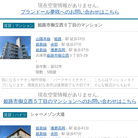
条件、通風良好のシンプルな作り...
現在空室情報がありません。
プランドール夢咲へのお問い合わせはこちら
姫路市御立西５丁目のマンション
賃貸｜マンション
山陽本線
「
姫路
」駅 徒歩33分
姫新線
「
余部
」駅 徒歩37分
姫新線
「
播磨高岡
」駅 徒歩37分
兵庫県
姫路市
御立西
５丁目5-28
-
築年数：築32年
階数：5階建
気になるイチオシ物件情報：「パークサイドナガイ」。こちらはマンションタイ
プになります。通風良好な条件は健康面でも大切です。そんな観点からもおすす
めの物件をご提供します。移...
現在空室情報がありません。
姫路市御立西５丁目のマンションへのお問い合わせはこちら
シャーメゾン大道
賃貸｜ハイツ
姫新線
「
播磨高岡
」駅 徒歩41分
姫新線
「
余部
」駅 徒歩47分