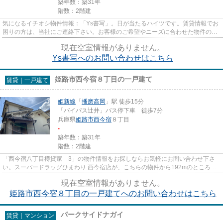
築年数：築31年
階数：2階建
気になるイチオシ物件情報：「Ys書写」。日が当たるハイツです。賃貸情報でお
困りの方は、当社にご連絡下さい。お客様のご希望やニーズに合わせた物件のご
紹介をいたします。確かな情...
現在空室情報がありません。
Ys書写へのお問い合わせはこちら
姫路市西今宿８丁目の一戸建て
賃貸｜一戸建て
姫新線
「
播磨高岡
」駅 徒歩15分
「バイパス辻井」バス停下車 徒歩7分
兵庫県
姫路市
西今宿
８丁目
-
築年数：築31年
階数：2階建
「西今宿八丁目樽貸家 3」の物件情報をお探しならお気軽にお問い合わせ下さ
い。スーパードラッグひまわり 西今宿店が、こちらの物件から192mのところに
あります。こちらは一戸建ての...
現在空室情報がありません。
姫路市西今宿８丁目の一戸建てへのお問い合わせはこちら
パークサイドナガイ
賃貸｜マンション