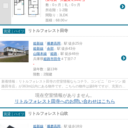
敷：0ヶ月｜礼：0ヶ月
所在階：1-2階
間取り：3LDK
面積：68.00㎡
リトルフォレスト田寺
賃貸｜ハイツ
姫新線
「
播磨高岡
」駅 徒歩25分
姫新線
「
余部
」駅 徒歩43分
山陽本線
「
姫路
」駅 徒歩46分
兵庫県
姫路市
田寺
４丁目7-7
-
築年数：築13年
階数：2階建
新着情報：リトルフォレスト田寺の空室情報ならコチラ。コンビニ「ローソン 姫
路田寺店」が363m以内にある物件です。こちらの物件は築8年ですが、充実の設
備が整っています。物件情報...
現在空室情報がありません。
リトルフォレスト田寺へのお問い合わせはこちら
リトルフォレスト山吹
賃貸｜ハイツ
姫新線
「
播磨高岡
」駅 徒歩18分