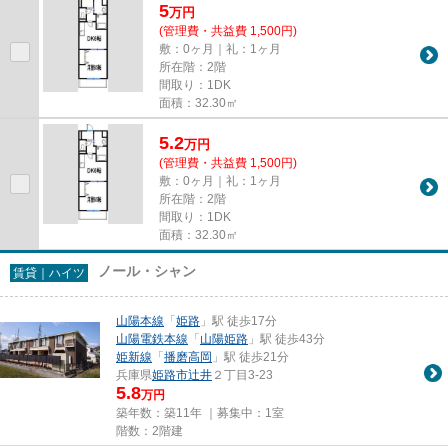
5
万
円
(管理費・共益費 1,500円)
敷：0ヶ月｜礼：1ヶ月
所在階：2階
間取り：1DK
面積：32.30㎡
5.2
万
円
(管理費・共益費 1,500円)
敷：0ヶ月｜礼：1ヶ月
所在階：2階
間取り：1DK
面積：32.30㎡
ノール・シャン
賃貸｜ハイツ
山陽本線
「
姫路
」駅 徒歩17分
山陽電鉄本線
「
山陽姫路
」駅 徒歩43分
姫新線
「
播磨高岡
」駅 徒歩21分
兵庫県
姫路市
辻井
２丁目3-23
5.8
万円
築年数：築11年 ｜募集中：
1室
階数：2階建