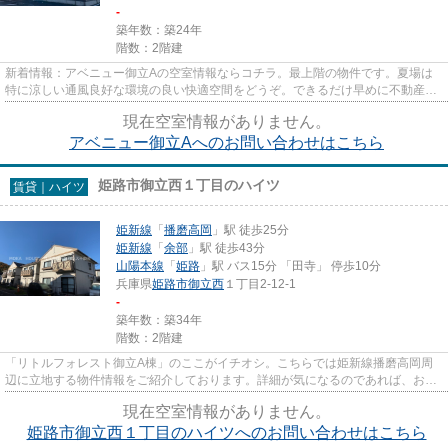
-
築年数：築24年
階数：2階建
新着情報：アベニュー御立Aの空室情報ならコチラ。最上階の物件です。夏場は
特に涼しい通風良好な環境の良い快適空間をどうぞ。できるだけ早めに不動産情
報を集めたい方は当社スタッフ...
現在空室情報がありません。
アベニュー御立Aへのお問い合わせはこちら
姫路市御立西１丁目のハイツ
賃貸｜ハイツ
姫新線
「
播磨高岡
」駅 徒歩25分
姫新線
「
余部
」駅 徒歩43分
山陽本線
「
姫路
」駅 バス15分 「田寺」 停歩10分
兵庫県
姫路市
御立西
１丁目2-12-1
-
築年数：築34年
階数：2階建
「リトルフォレスト御立A棟」のここがイチオシ。こちらでは姫新線播磨高岡周
辺に立地する物件情報をご紹介しております。詳細が気になるのであれば、お気
軽にお問い合わせください。
現在空室情報がありません。
姫路市御立西１丁目のハイツへのお問い合わせはこちら