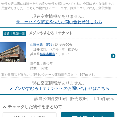
物件を選ぶ際には陽当たりの良い物件を探したいですね。今回はそんな物件をご
用意致しました。こちらの物件はアパートです。姫路市エリアにある賃貸情報の
ことなら、地域に密着した当...
現在空室情報がありません。
サニーハイツ御立Sへのお問い合わせはこちら
メゾンやすむろⅠテナント
賃貸｜店舗一部
山陽本線
「
姫路
」駅 徒歩50分
「辻井北口」バス停下車 徒歩4分
兵庫県
姫路市
田寺
１丁目3-5
-
築年数：築45年
階数：3階建
薬や日用品を買うのに便利なクオール薬局田寺店まで、167mです。
現在空室情報がありません。
メゾンやすむろⅠテナントへのお問い合わせはこちら
該当公開件数
15
件 販売数
9
件
1-15
件表示
チェックした物件をまとめて