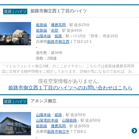
姫路市御立西１丁目のハイツ
賃貸｜ハイツ
姫新線
「
播磨高岡
」駅 徒歩25分
姫新線
「
余部
」駅 徒歩43分
山陽本線
「
姫路
」駅 バス15分 「田寺」 停歩10分
兵庫県
姫路市
御立西
１丁目2-12-1
-
築年数：築34年
階数：2階建
「リトルフォレスト御立A棟」のここがイチオシ。こちらでは姫新線播磨高岡周
辺に立地する物件情報をご紹介しております。詳細が気になるのであれば、お気
軽にお問い合わせください。
現在空室情報がありません。
姫路市御立西１丁目のハイツへのお問い合わせはこちら
アネシス御立
賃貸｜ハイツ
山陽本線
「
姫路
」駅 徒歩50分
山陽電鉄本線
「
山陽姫路
」駅 徒歩50分
姫新線
「
播磨高岡
」駅 徒歩50分
兵庫県
姫路市
御立中
７丁目8-1
-