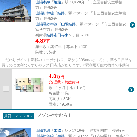
山陽本線
「
姫路
」駅 バス20分 「市立図書館安室学館
前」 停歩3分
山陽新幹線
「
姫路
」駅 バス20分 「市立図書館安室学館
前」 停歩3分
山陽電鉄本線
「
山陽姫路
」駅 バス20分 「市立図書館安
室学館前」 停歩3分
兵庫県
姫路市
田寺東
２丁目32-20
4.8
万円
築年数：築47年 ｜募集中：
1室
階数：3階建
こだわりポイント満載のコーポかおり。家から396mのところに、薬や日用品を
買うのに便利なくすりのラブ 田寺店があります。2駅利用可能な物件で移動範囲
が広がります。空き巣や放火な...
4.8
万
円
(管理費・共益費 -)
敷：1ヶ月｜礼：1ヶ月
所在階：3階
間取り：3DK
面積：49.50㎡
メゾンやすむろⅠ
賃貸｜マンション
山陽本線
「
姫路
」駅 バス16分 「好古学園前」 停歩3分
山陽新幹線
「
姫路
」駅 バス16分 「好古学園前」 停歩3分