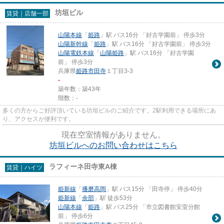
坊垣ビル
賃貸｜店舗一部
山陽本線
「
姫路
」駅 バス16分 「好古学園前」 停歩3分
山陽新幹線
「
姫路
」駅 バス16分 「好古学園前」 停歩3分
山陽電鉄本線
「
山陽姫路
」駅 バス16分 「好古学園
前」 停歩3分
兵庫県
姫路市
田寺
１丁目3-3
-
築年数：築43年
階数：-
多くの方からご好評頂いている坊垣ビルのご紹介です。2駅利用できる場所にあ
り、アクセスが便利です。
現在空室情報がありません。
坊垣ビルへのお問い合わせはこちら
ラフィーネ田寺東A棟
賃貸｜ハイツ
姫新線
「
播磨高岡
」駅 バス15分 「田寺停」 停歩40分
姫新線
「
余部
」駅 徒歩53分
山陽本線
「
姫路
」駅 バス25分 「市立図書館安室分館
前」 停歩6分