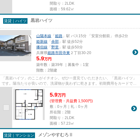
間取り：2LDK
面積：59.62㎡
黒岩ハイツ
賃貸｜ハイツ
山陽本線
「
姫路
」駅 バス15分 「安室分館前」 停歩2分
姫新線
「
余部
」駅 徒歩52分
播但線
「
野里
」駅 徒歩50分
兵庫県
姫路市
田寺東
２丁目30-20
5.9
万円
築年数：築39年 ｜募集中：
1室
階数：2階建
「黒岩ハイツ」のここがイチオシ。ぜひ一度見ていただきたい、「黒岩ハイツ」
です。陽当たりが良いので、洗濯物が臭わずに乾きます。初期費用をカードでお
支払いいただけるので、カー...
5.9
万
円
(管理費・共益費 1,500円)
敷：0ヶ月｜礼：0ヶ月
所在階：2階
間取り：2LDK
面積：57.23㎡
メゾンやすむろⅡ
賃貸｜マンション