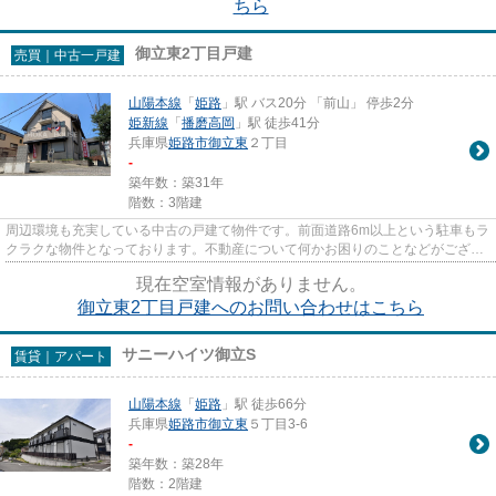
ちら
御立東2丁目戸建
売買｜中古一戸建
山陽本線
「
姫路
」駅 バス20分 「前山」 停歩2分
姫新線
「
播磨高岡
」駅 徒歩41分
兵庫県
姫路市
御立東
２丁目
-
築年数：築31年
階数：3階建
周辺環境も充実している中古の戸建て物件です。前面道路6m以上という駐車もラ
クラクな物件となっております。不動産について何かお困りのことなどがござい
ましたら、山陽本線姫路周辺...
現在空室情報がありません。
御立東2丁目戸建へのお問い合わせはこちら
サニーハイツ御立S
賃貸｜アパート
山陽本線
「
姫路
」駅 徒歩66分
兵庫県
姫路市
御立東
５丁目3-6
-
築年数：築28年
階数：2階建