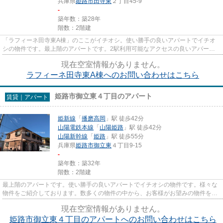
兵庫県
姫路市
田寺東
２丁目45-9
-
築年数：築28年
階数：2階建
「ラフィーネ田寺東A棟」のここがイチオシ。使い勝手の良いアパートでイチオ
シの物件です。最上階のアパートです。2駅利用可能なアクセスの良いアパート
です。お客様の多種多様なニー...
現在空室情報がありません。
ラフィーネ田寺東A棟へのお問い合わせはこちら
姫路市御立東４丁目のアパート
賃貸｜アパート
姫新線
「
播磨高岡
」駅 徒歩42分
山陽電鉄本線
「
山陽姫路
」駅 徒歩42分
山陽新幹線
「
姫路
」駅 徒歩55分
兵庫県
姫路市
御立東
４丁目9-15
-
築年数：築32年
階数：2階建
最上階のアパートです。使い勝手の良いアパートでイチオシの物件です。様々な
物件をご紹介しております。数多くの物件の中から、お客様がお望みの物件をお
選び下さい。私たちがサポー...
現在空室情報がありません。
姫路市御立東４丁目のアパートへのお問い合わせはこちら