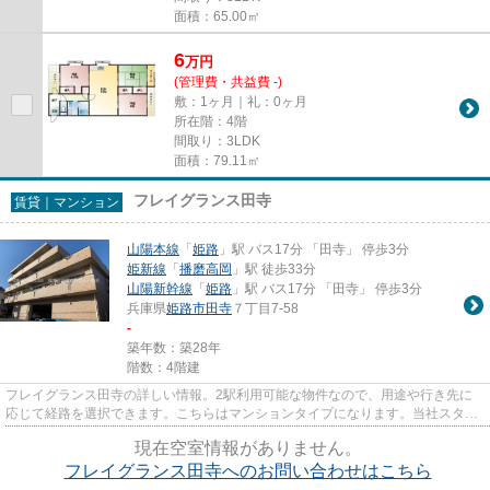
面積：65.00㎡
6
万
円
(管理費・共益費 -)
敷：1ヶ月｜礼：0ヶ月
所在階：4階
間取り：3LDK
面積：79.11㎡
フレイグランス田寺
賃貸｜マンション
山陽本線
「
姫路
」駅 バス17分 「田寺」 停歩3分
姫新線
「
播磨高岡
」駅 徒歩33分
山陽新幹線
「
姫路
」駅 バス17分 「田寺」 停歩3分
兵庫県
姫路市
田寺
７丁目7-58
-
築年数：築28年
階数：4階建
フレイグランス田寺の詳しい情報。2駅利用可能な物件なので、用途や行き先に
応じて経路を選択できます。こちらはマンションタイプになります。当社スタッ
フが地域の賃貸情報をご提供い...
現在空室情報がありません。
フレイグランス田寺へのお問い合わせはこちら