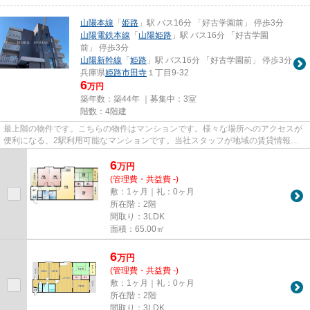
山陽本線
「
姫路
」駅 バス16分 「好古学園前」 停歩3分
山陽電鉄本線
「
山陽姫路
」駅 バス16分 「好古学園
前」 停歩3分
山陽新幹線
「
姫路
」駅 バス16分 「好古学園前」 停歩3分
兵庫県
姫路市
田寺
１丁目9-32
6
万円
築年数：築44年 ｜募集中：
3室
階数：4階建
最上階の物件です。こちらの物件はマンションです。様々な場所へのアクセスが
便利になる、2駅利用可能なマンションです。当社スタッフが地域の賃貸情報を
ご提供いたします。お客様のこ...
6
万
円
(管理費・共益費 -)
敷：1ヶ月｜礼：0ヶ月
所在階：2階
間取り：3LDK
面積：65.00㎡
6
万
円
(管理費・共益費 -)
敷：1ヶ月｜礼：0ヶ月
所在階：2階
間取り：3LDK