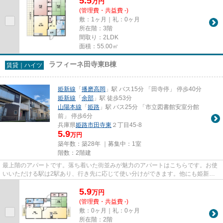
5.5
万
円
(管理費・共益費 -)
敷：1ヶ月｜礼：0ヶ月
所在階：3階
間取り：2LDK
面積：55.00㎡
ラフィーネ田寺東B棟
賃貸｜ハイツ
姫新線
「
播磨高岡
」駅 バス15分 「田寺停」 停歩40分
姫新線
「
余部
」駅 徒歩53分
山陽本線
「
姫路
」駅 バス25分 「市立図書館安室分館
前」 停歩6分
兵庫県
姫路市
田寺東
２丁目45-8
5.9
万円
築年数：築28年 ｜募集中：
1室
階数：2階建
最上階のアパートです。落ち着いた街並みが魅力のアパートはこちらです。お使
いいただける駅は2駅あり、行き先に応じて使い分けができます。他にも姫新線
播磨高岡近くの物件をご覧にな...
5.9
万
円
(管理費・共益費 -)
敷：0ヶ月｜礼：0ヶ月
所在階：2階