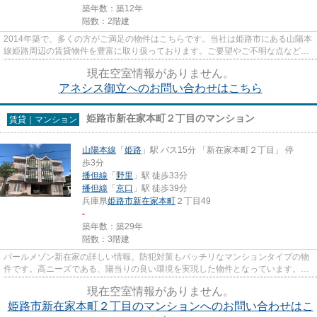
築年数：築12年
階数：2階建
2014年築で、多くの方がご満足の物件はこちらです。当社は姫路市にある山陽本
線姫路周辺の賃貸物件を豊富に取り扱っております。ご要望やご不明な点などご
ざいましたら、お気軽にお問...
現在空室情報がありません。
アネシス御立へのお問い合わせはこちら
姫路市新在家本町２丁目のマンション
賃貸｜マンション
山陽本線
「
姫路
」駅 バス15分 「新在家本町２丁目」 停
歩3分
播但線
「
野里
」駅 徒歩33分
播但線
「
京口
」駅 徒歩39分
兵庫県
姫路市
新在家本町
２丁目49
-
築年数：築29年
階数：3階建
パールメゾン新在家の詳しい情報。防犯対策もバッチリなマンションタイプの物
件です。高ニーズである、陽当りの良い環境を実現した物件となっています。当
社スタッフが地域の賃貸情報...
現在空室情報がありません。
姫路市新在家本町２丁目のマンションへのお問い合わせはこ