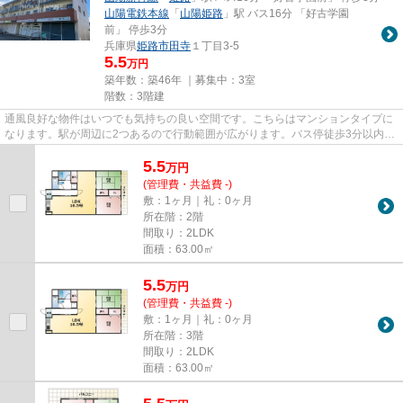
山陽電鉄本線
「
山陽姫路
」駅 バス16分 「好古学園
前」 停歩3分
兵庫県
姫路市
田寺
１丁目3-5
5.5
万円
築年数：築46年 ｜募集中：
3室
階数：3階建
通風良好な物件はいつでも気持ちの良い空間です。こちらはマンションタイプに
なります。駅が周辺に2つあるので行動範囲が広がります。バス停徒歩3分以内な
ので時間を有効に使うことが...
5.5
万
円
(管理費・共益費 -)
敷：1ヶ月｜礼：0ヶ月
所在階：2階
間取り：2LDK
面積：63.00㎡
5.5
万
円
(管理費・共益費 -)
敷：1ヶ月｜礼：0ヶ月
所在階：3階
間取り：2LDK
面積：63.00㎡