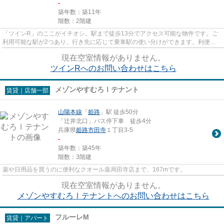
-
築年数：築11年
階数：2階建
「ツインR」のここがイチオシ。駅まで徒歩13分でアクセス可能な物件です。ご
利用可能な駅が2つあり、行き先に応じて乗車駅の使い分けができます。利便性
の高い設備も充実した、高ニー...
現在空室情報がありません。
ツインRへのお問い合わせはこちら
メゾンやすむろⅠテナント
賃貸｜店舗一部
山陽本線
「
姫路
」駅 徒歩50分
「辻井北口」バス停下車 徒歩4分
兵庫県
姫路市
田寺
１丁目3-5
-
築年数：築45年
階数：3階建
薬や日用品を買うのに便利なクオール薬局田寺店まで、167mです。
現在空室情報がありません。
メゾンやすむろⅠテナントへのお問い合わせはこちら
フルーレM
賃貸｜アパート