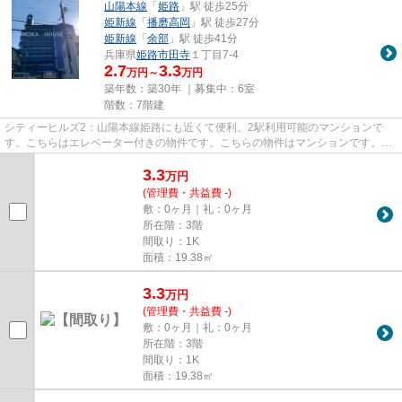
山陽本線
「
姫路
」駅 徒歩25分
姫新線
「
播磨高岡
」駅 徒歩27分
姫新線
「
余部
」駅 徒歩41分
兵庫県
姫路市
田寺
１丁目7-4
2.7
3.3
万円～
万円
築年数：築30年 ｜募集中：
6室
階数：7階建
シティーヒルズ2：山陽本線姫路にも近くて便利。2駅利用可能のマンションで
す。こちらはエレベーター付きの物件です。こちらの物件はマンションです。で
きるだけ早めに不動産情報を集...
3.3
万
円
(管理費・共益費 -)
敷：0ヶ月｜礼：0ヶ月
所在階：3階
間取り：1K
面積：19.38㎡
3.3
万
円
(管理費・共益費 -)
敷：0ヶ月｜礼：0ヶ月
所在階：3階
間取り：1K
面積：19.38㎡