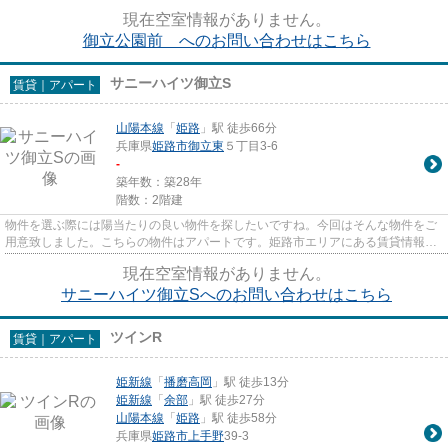
た際も安心の準耐火構造の物件...
現在空室情報がありません。
御立公園前 へのお問い合わせはこちら
サニーハイツ御立S
賃貸｜アパート
山陽本線
「
姫路
」駅 徒歩66分
兵庫県
姫路市
御立東
５丁目3-6
-
築年数：築28年
階数：2階建
物件を選ぶ際には陽当たりの良い物件を探したいですね。今回はそんな物件をご
用意致しました。こちらの物件はアパートです。姫路市エリアにある賃貸情報の
ことなら、地域に密着した当...
現在空室情報がありません。
サニーハイツ御立Sへのお問い合わせはこちら
ツインR
賃貸｜アパート
姫新線
「
播磨高岡
」駅 徒歩13分
姫新線
「
余部
」駅 徒歩27分
山陽本線
「
姫路
」駅 徒歩58分
兵庫県
姫路市
上手野
39-3