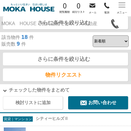
0
0
塚本内科循環器科の周辺物件一覧
さらに条件を絞り込む
MOKA HOUSE 株式会社モカハウス不動産
募集中のみ表示
18
該当物件
件
9
販売数
件
さらに条件を絞り込む
物件リクエスト
チェックした物件をまとめて
検討リストに追加
お問い合わせ
シティーヒルズⅡ
賃貸｜マンション