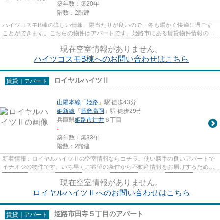
築年数：築20年
階数：2階建
ハイツコスモB棟の詳しい情報。陽当たりが良いので、冬も暖かく快適に過ごす
ことができます。こちらの物件はアパートです。姫路市にある賃貸物件情報のこ
となら、お気軽に当社にお任せ...
現在空室情報がありません。
ハイツコスモB棟へのお問い合わせはこちら
ロイヤルハイツⅡ
賃貸｜アパート
山陽本線
「
姫路
」駅 徒歩43分
姫新線
「
播磨高岡
」駅 徒歩29分
兵庫県
姫路市
辻井
６丁目
-
築年数：築33年
階数：2階建
新着情報：ロイヤルハイツⅡの空室情報ならコチラ。使い勝手の良いアパートで
イチオシの物件です。いち早くご希望の条件から不動産情報をお届けするため
に、スタッフまでご連絡ください...
現在空室情報がありません。
ロイヤルハイツⅡへのお問い合わせはこちら
姫路市田寺５丁目のアパート
賃貸｜アパート