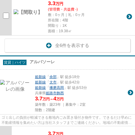
3.3
万
円
(管理費・共益費 -)
敷：0ヶ月｜礼：0ヶ月
所在階：4階
間取り：1K
面積：19.38㎡
全6件を表示する
アルバソーレ
賃貸｜ハイツ
姫新線
「
余部
」駅 徒歩18分
姫新線
「
太市
」駅 徒歩42分
姫新線
「
播磨高岡
」駅 徒歩53分
兵庫県
姫路市
飾西
3.7
4
万円～
万円
築年数：築23年 ｜募集中：
2室
階数：2階建
ゴミ出しの負担が軽減できる敷地内ごみ置き場付き物件です。できるだけ早めに
不動産情報を集めたい方は当社スタッフまでご連絡ください。地域の不動産情報
をいち早くお届けします。
3.7
万
円