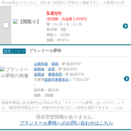
件がお決まりでしたら、当社まで内見のご予約をご連絡下さい。お客様のお求め
の物件を見つけるお手伝いを...
5.8
万
円
(管理費・共益費 2,400円)
敷：0ヶ月｜礼：1ヶ月
所在階：2階
間取り：1LDK
面積：45.07㎡
プランドール夢咲
賃貸｜ハイツ
山陽本線
「
姫路
」駅 徒歩25分
姫新線
「
余部
」駅 徒歩23分
姫新線
「
播磨高岡
」駅 徒歩27分
兵庫県
姫路市
東夢前台
１丁目3-116
-
築年数：築21年
階数：2階建
姫路市周辺にある物件をお求めの方は「プランドール夢咲」はいかがでしょう
か。2駅利用可能なので、用途や行き先に応じて経路を選択できます。こだわり
条件、通風良好のシンプルな作り...
現在空室情報がありません。
プランドール夢咲へのお問い合わせはこちら