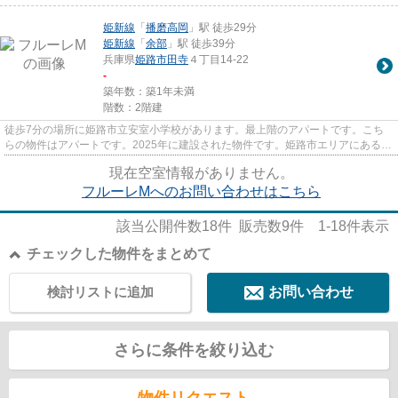
姫新線
「
播磨高岡
」駅 徒歩29分
姫新線
「
余部
」駅 徒歩39分
兵庫県
姫路市
田寺
４丁目14-22
-
築年数：築1年未満
階数：2階建
徒歩7分の場所に姫路市立安室小学校があります。最上階のアパートです。こち
らの物件はアパートです。2025年に建設された物件です。姫路市エリアにある賃
貸情報のことなら、地域に密着...
現在空室情報がありません。
フルーレMへのお問い合わせはこちら
該当公開件数
18
件 販売数
9
件
1-18
件表示
チェックした物件をまとめて
検討リストに追加
お問い合わせ
さらに条件を絞り込む
物件リクエスト