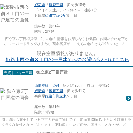
姫新線
「
播磨高岡
」駅 徒歩15分
「バイパス辻井」バス停下車 徒歩7分
兵庫県
姫路市
西今宿
８丁目
-
築年数：築31年
階数：2階建
「西今宿八丁目樽貸家 3」の物件情報をお探しならお気軽にお問い合わせ下さ
い。スーパードラッグひまわり 西今宿店が、こちらの物件から192mのところに
あります。こちらは一戸建ての...
現在空室情報がありません。
姫路市西今宿８丁目の一戸建てへのお問い合わせはこちら
御立東2丁目戸建
売買｜中古一戸建
山陽本線
「
姫路
」駅 バス20分 「前山」 停歩2分
姫新線
「
播磨高岡
」駅 徒歩41分
兵庫県
姫路市
御立東
２丁目
-
築年数：築31年
階数：3階建
周辺環境も充実している中古の戸建て物件です。前面道路6m以上という駐車もラ
クラクな物件となっております。不動産について何かお困りのことなどがござい
ましたら、山陽本線姫路周辺...