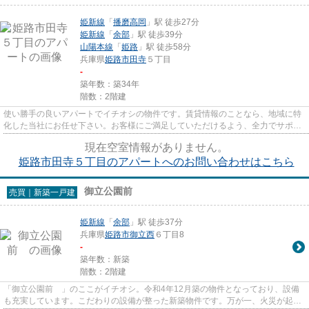
姫新線
「
播磨高岡
」駅 徒歩27分
姫新線
「
余部
」駅 徒歩39分
山陽本線
「
姫路
」駅 徒歩58分
兵庫県
姫路市
田寺
５丁目
-
築年数：築34年
階数：2階建
使い勝手の良いアパートでイチオシの物件です。賃貸情報のことなら、地域に特
化した当社にお任せ下さい。お客様にご満足していただけるよう、全力でサポー
ト致します。また、ご希望に...
現在空室情報がありません。
姫路市田寺５丁目のアパートへのお問い合わせはこちら
御立公園前
売買｜新築一戸建
姫新線
「
余部
」駅 徒歩37分
兵庫県
姫路市
御立西
６丁目8
-
築年数：新築
階数：2階建
「御立公園前 」のここがイチオシ。令和4年12月築の物件となっており、設備
も充実しています。こだわりの設備が整った新築物件です。万が一、火災が起き