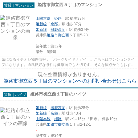
姫路市御立西５丁目のマンション
賃貸｜マンション
山陽本線
「
姫路
」駅 徒歩33分
姫新線
「
余部
」駅 徒歩37分
姫新線
「
播磨高岡
」駅 徒歩37分
兵庫県
姫路市
御立西
５丁目5-28
-
築年数：築32年
階数：5階建
気になるイチオシ物件情報：「パークサイドナガイ」。こちらはマンションタイ
プになります。通風良好な条件は健康面でも大切です。そんな観点からもおすす
めの物件をご提供します。移...
現在空室情報がありません。
姫路市御立西５丁目のマンションへのお問い合わせはこちら
姫路市御立西１丁目のハイツ
賃貸｜ハイツ
姫新線
「
播磨高岡
」駅 徒歩25分
姫新線
「
余部
」駅 徒歩43分
山陽本線
「
姫路
」駅 バス15分 「田寺」 停歩10分
兵庫県
姫路市
御立西
１丁目2-12-1
-
築年数：築34年