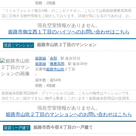
階数：2階建
「リトルフォレスト御立A棟」のここがイチオシ。こちらでは姫新線播磨高岡周
辺に立地する物件情報をご紹介しております。詳細が気になるのであれば、お気
軽にお問い合わせください。
現在空室情報がありません。
姫路市御立西１丁目のハイツへのお問い合わせはこちら
姫路市山吹２丁目のマンション
賃貸｜マンション
姫新線
「
余部
」駅 徒歩31分
姫新線
「
播磨高岡
」駅 徒歩34分
兵庫県
姫路市
山吹
２丁目
-
築年数：築54年
階数：4階建
姫新線余部駅周辺物件：グリーンヒルズ山吹。こちらの物件はマンションです。
当社でしかご紹介できない物件も数多くございます！姫新線余部周辺の賃貸情報
をお求めなら、ぜひ当社にお...
現在空室情報がありません。
姫路市山吹２丁目のマンションへのお問い合わせはこちら
姫路市西今宿８丁目の一戸建て
賃貸｜一戸建て