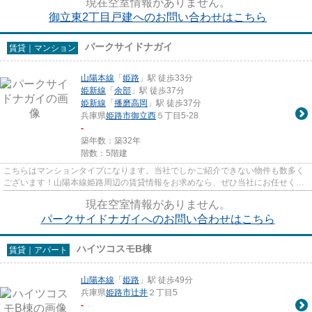
現在空室情報がありません。
御立東2丁目戸建へのお問い合わせはこちら
パークサイドナガイ
賃貸｜マンション
山陽本線
「
姫路
」駅 徒歩33分
姫新線
「
余部
」駅 徒歩37分
姫新線
「
播磨高岡
」駅 徒歩37分
兵庫県
姫路市
御立西
５丁目5-28
-
築年数：築32年
階数：5階建
こちらはマンションタイプになります。当社でしかご紹介できない物件も数多く
ございます！山陽本線姫路周辺の賃貸情報をお求めなら、ぜひ当社にお任せくだ
さい。
現在空室情報がありません。
パークサイドナガイへのお問い合わせはこちら
ハイツコスモB棟
賃貸｜アパート
山陽本線
「
姫路
」駅 徒歩49分
兵庫県
姫路市
辻井
２丁目5
-