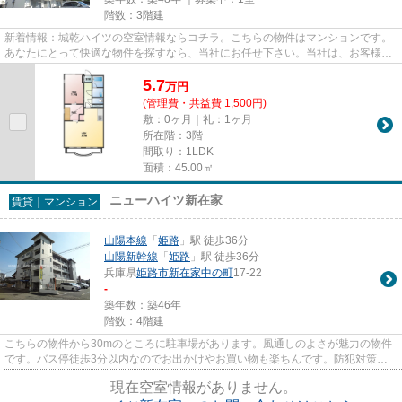
階数：3階建
新着情報：城乾ハイツの空室情報ならコチラ。こちらの物件はマンションです。
あなたにとって快適な物件を探すなら、当社にお任せ下さい。当社は、お客様の
ライフスタイルに合わせて物...
5.7
万
円
(管理費・共益費 1,500円)
敷：0ヶ月｜礼：1ヶ月
所在階：3階
間取り：1LDK
面積：45.00㎡
ニューハイツ新在家
賃貸｜マンション
山陽本線
「
姫路
」駅 徒歩36分
山陽新幹線
「
姫路
」駅 徒歩36分
兵庫県
姫路市
新在家中の町
17-22
-
築年数：築46年
階数：4階建
こちらの物件から30mのところに駐車場があります。風通しのよさが魅力の物件
です。バス停徒歩3分以内なのでお出かけやお買い物も楽ちんです。防犯対策も
バッチリなマンションタイプの...
現在空室情報がありません。