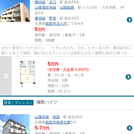
播但線
「
京口
」駅 徒歩29分
山陽電鉄本線
「
山陽姫路
」駅 バス10分 「八代本町」 停
歩2分
播但線
「
野里
」駅 徒歩33分
兵庫県
姫路市
北八代
１丁目4-8
5
万円
築年数：築18年 ｜募集中：
1室
階数：3階建
ぜひ一度見ていただきたい、「ビヤン北八代」です。ビヤン北八代：播但線京口
駅にも近くて便利。陽が当たるマンションは湿気も少なく健康な毎日を過ごせま
す。造りとデザインに関して...
5
万
円
(管理費・共益費 4,000円)
敷：0ヶ月｜礼：0ヶ月
所在階：2階
間取り：1DK
面積：35.12㎡
城乾ハイツ
賃貸｜マンション
山陽本線
「
姫路
」駅 徒歩28分
兵庫県
姫路市
南新在家
5-5
5.7
万円
築年数：築48年 ｜募集中：
1室