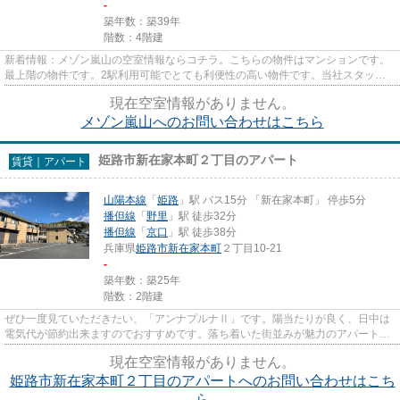
-
築年数：築39年
階数：4階建
新着情報：メゾン嵐山の空室情報ならコチラ。こちらの物件はマンションです。
最上階の物件です。2駅利用可能でとても利便性の高い物件です。当社スタッフ
が地域の賃貸情報をご提供いた...
現在空室情報がありません。
メゾン嵐山へのお問い合わせはこちら
姫路市新在家本町２丁目のアパート
賃貸｜アパート
山陽本線
「
姫路
」駅 バス15分 「新在家本町」 停歩5分
播但線
「
野里
」駅 徒歩32分
播但線
「
京口
」駅 徒歩38分
兵庫県
姫路市
新在家本町
２丁目10-21
-
築年数：築25年
階数：2階建
ぜひ一度見ていただきたい、「アンナプルナⅡ」です。陽当たりが良く、日中は
電気代が節約出来ますのでおすすめです。落ち着いた街並みが魅力のアパートは
こちらです。お客様のご希望の...
現在空室情報がありません。
姫路市新在家本町２丁目のアパートへのお問い合わせはこち
ら