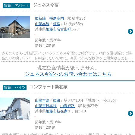
ジュネス今宿
賃貸｜アパート
姫新線
「
播磨高岡
」駅 徒歩23分
山陽本線
「
姫路
」駅 徒歩35分
兵庫県
姫路市
名古山町
1-26
-
築年数：築28年
階数：2階建
多くの方からご好評頂いているジュネス今宿のご紹介です。物件を選ぶ際には陽
当たりの良いアパートを探したいですね。今回はそんな物件をご用意致しまし
た。こちらの物件はアパートで...
現在空室情報がありません。
ジュネス今宿へのお問い合わせはこちら
コンフォート新在家
賃貸｜ハイツ
山陽本線
「
姫路
」駅 バス10分 「城西小」 停歩5分
山陽電鉄本線
「
山陽姫路
」駅 徒歩27分
兵庫県
姫路市
新在家
１丁目5-10
-
築年数：築16年
階数：2階建
姫路市周辺にある物件をお求めの方は「コンフォート新在家」はいかがでしょう