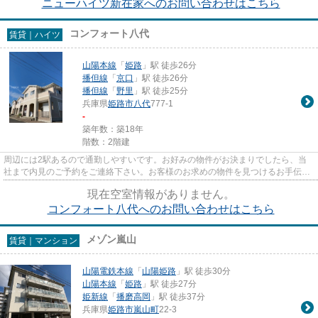
ニューハイツ新在家へのお問い合わせはこちら
コンフォート八代
賃貸｜ハイツ
山陽本線
「
姫路
」駅 徒歩26分
播但線
「
京口
」駅 徒歩26分
播但線
「
野里
」駅 徒歩25分
兵庫県
姫路市
八代
777-1
-
築年数：築18年
階数：2階建
周辺には2駅あるので通勤しやすいです。お好みの物件がお決まりでしたら、当
社まで内見のご予約をご連絡下さい。お客様のお求めの物件を見つけるお手伝い
をさせて頂きます。
現在空室情報がありません。
コンフォート八代へのお問い合わせはこちら
メゾン嵐山
賃貸｜マンション
山陽電鉄本線
「
山陽姫路
」駅 徒歩30分
山陽本線
「
姫路
」駅 徒歩27分
姫新線
「
播磨高岡
」駅 徒歩37分
兵庫県
姫路市
嵐山町
22-3