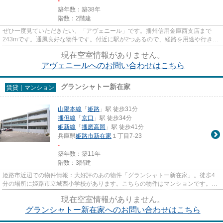
-
築年数：築38年
階数：2階建
ぜひ一度見ていただきたい、「アヴェニール」です。播州信用金庫西支店まで
243mです。通風良好な物件です。付近に駅が2つあるので、経路を用途や行き先
によって選べる物件です。自分に...
現在空室情報がありません。
アヴェニールへのお問い合わせはこちら
グランシャトー新在家
賃貸｜マンション
山陽本線
「
姫路
」駅 徒歩31分
播但線
「
京口
」駅 徒歩34分
姫新線
「
播磨高岡
」駅 徒歩41分
兵庫県
姫路市
新在家
１丁目7-23
-
築年数：築11年
階数：3階建
姫路市近辺での物件情報：大好評のあの物件「グランシャトー新在家」。徒歩4
分の場所に姫路市立城西小学校があります。こちらの物件はマンションです。
2015年築のコチラの物件は、落ち...
現在空室情報がありません。
グランシャトー新在家へのお問い合わせはこちら