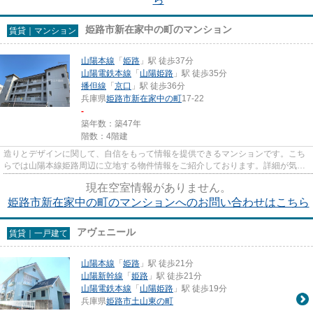
姫路市新在家中の町のマンション
賃貸｜マンション
山陽本線
「
姫路
」駅 徒歩37分
山陽電鉄本線
「
山陽姫路
」駅 徒歩35分
播但線
「
京口
」駅 徒歩36分
兵庫県
姫路市
新在家中の町
17-22
-
築年数：築47年
階数：4階建
造りとデザインに関して、自信をもって情報を提供できるマンションです。こち
らでは山陽本線姫路周辺に立地する物件情報をご紹介しております。詳細が気に
なるのであれば、お気軽にお...
現在空室情報がありません。
姫路市新在家中の町のマンションへのお問い合わせはこちら
アヴェニール
賃貸｜一戸建て
山陽本線
「
姫路
」駅 徒歩21分
山陽新幹線
「
姫路
」駅 徒歩21分
山陽電鉄本線
「
山陽姫路
」駅 徒歩19分
兵庫県
姫路市
土山東の町