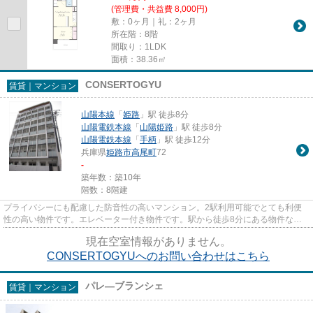
(管理費・共益費 8,000円)
敷：0ヶ月｜礼：2ヶ月
所在階：8階
間取り：1LDK
面積：38.36㎡
CONSERTOGYU
賃貸｜マンション
山陽本線
「
姫路
」駅 徒歩8分
山陽電鉄本線
「
山陽姫路
」駅 徒歩8分
山陽電鉄本線
「
手柄
」駅 徒歩12分
兵庫県
姫路市
高尾町
72
-
築年数：築10年
階数：8階建
プライバシーにも配慮した防音性の高いマンション。2駅利用可能でとても利便
性の高い物件です。エレベーター付き物件です。駅から徒歩8分にある物件なの
で、電車利用が多い方にオスス...
現在空室情報がありません。
CONSERTOGYUへのお問い合わせはこちら
パレ―ブランシェ
賃貸｜マンション