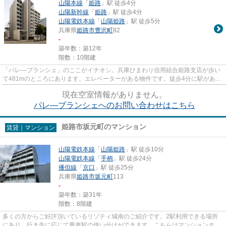
山陽本線
「
姫路
」駅 徒歩4分
山陽新幹線
「
姫路
」駅 徒歩4分
山陽電鉄本線
「
山陽姫路
」駅 徒歩5分
兵庫県
姫路市
豊沢町
82
-
築年数：築12年
階数：10階建
「パレ―ブランシェ」のここがイチオシ。兵庫ひまわり信用組合姫路支店が歩い
て481mのところにあります。エレベーターがある物件です。徒歩4分に駅がある
物件です。当社スタッフが地域...
現在空室情報がありません。
パレ―ブランシェへのお問い合わせはこちら
姫路市坂元町のマンション
賃貸｜マンション
山陽電鉄本線
「
山陽姫路
」駅 徒歩10分
山陽電鉄本線
「
手柄
」駅 徒歩24分
播但線
「
京口
」駅 徒歩25分
兵庫県
姫路市
坂元町
113
-
築年数：築31年
階数：8階建
多くの方からご好評頂いているリゾティ城南のご紹介です。2駅利用できる場所
にあり、行き先に応じて乗車駅の使い分けができます。こちらはマンションタイ