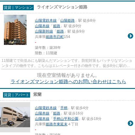
ライオンズマンション姫路
賃貸｜マンション
山陽電鉄本線
「
山陽姫路
」駅 徒歩8分
山陽本線
「
姫路
」駅 徒歩9分
山陽新幹線
「
姫路
」駅 徒歩9分
兵庫県
姫路市
忍町
154
-
築年数：築38年
階数：11階建
11階建てで街並みにも馴染んだマンションです。防犯対策もバッチリなマンショ
ンタイプの物件です。こちらはエレベーター付きの物件です。徒歩8分に駅のあ
る、ニーズの高い物件です。姫...
現在空室情報がありません。
ライオンズマンション姫路へのお問い合わせはこちら
紫蘭
賃貸｜アパート
山陽電鉄本線
「
手柄
」駅 徒歩4分
山陽本線
「
姫路
」駅 徒歩16分
山陽本線
「
手柄山平和公園
」駅 徒歩18分
兵庫県
姫路市
東延末
４丁目
-
築年数：築16年