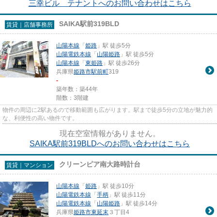
三幸ビル テナントへのお問い合わせはこちら
SAIKA駅前319BLD
賃貸｜店舗事務所
山陽本線
「
姫路
」駅 徒歩5分
山陽電鉄本線
「
山陽姫路
」駅 徒歩5分
山陽本線
「
東姫路
」駅 徒歩26分
兵庫県
姫路市
駅前町
319
-
築年数：築44年
階数：3階建
物件の周辺に2駅あるので移動範囲も広がります。駅まで徒歩5分の立地が魅力的
な、利便性の高い物件です。
現在空室情報がありません。
SAIKA駅前319BLDへのお問い合わせはこちら
クリーンピア南大路時計台
賃貸｜マンション
山陽本線
「
姫路
」駅 徒歩10分
山陽電鉄本線
「
手柄
」駅 徒歩11分
山陽電鉄本線
「
山陽姫路
」駅 徒歩14分
兵庫県
姫路市
東延末
３丁目4