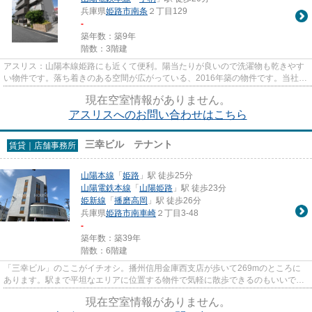
兵庫県
姫路市
南条
２丁目129
-
築年数：築9年
階数：3階建
アスリス：山陽本線姫路にも近くて便利。陽当たりが良いので洗濯物も乾きやす
い物件です。落ち着きのある空間が広がっている、2016年築の物件です。当社ス
タッフが地域の賃貸情報をご...
現在空室情報がありません。
アスリスへのお問い合わせはこちら
三幸ビル テナント
賃貸｜店舗事務所
山陽本線
「
姫路
」駅 徒歩25分
山陽電鉄本線
「
山陽姫路
」駅 徒歩23分
姫新線
「
播磨高岡
」駅 徒歩26分
兵庫県
姫路市
南車崎
２丁目3-48
-
築年数：築39年
階数：6階建
「三幸ビル」のここがイチオシ。播州信用金庫西支店が歩いて269mのところに
あります。駅まで平坦なエリアに位置する物件で気軽に散歩できるのもいいです
ね。
現在空室情報がありません。