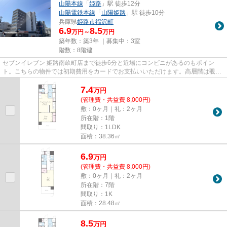
山陽本線
「
姫路
」駅 徒歩12分
山陽電鉄本線
「
山陽姫路
」駅 徒歩10分
兵庫県
姫路市
福沢町
6.9
8.5
万円～
万円
築年数：築3年 ｜募集中：
3室
階数：8階建
セブンイレブン 姫路南畝町店まで徒歩6分と近場にコンビニがあるのもポイン
ト。こちらの物件では初期費用をカードでお支払いいただけます。高層階は覗か
れる心配がないので人目を気に...
7.4
万
円
(管理費・共益費 8,000円)
敷：0ヶ月｜礼：2ヶ月
所在階：1階
間取り：1LDK
面積：38.36㎡
6.9
万
円
(管理費・共益費 8,000円)
敷：0ヶ月｜礼：2ヶ月
所在階：7階
間取り：1K
面積：28.48㎡
8.5
万
円