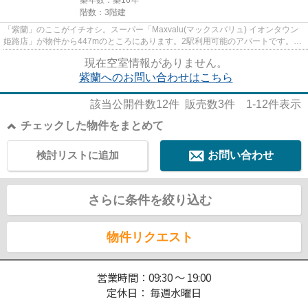
階数：3階建
「紫蘭」のここがイチオシ。スーパー「Maxvalu(マックスバリュ) イオンタウン
姫路店」が物件から447mのところにあります。2駅利用可能のアパートです。こ
ちらは初期費用をカードでお支...
現在空室情報がありません。
紫蘭へのお問い合わせはこちら
該当公開件数
12
件 販売数
3
件
1-12
件表示
チェックした物件をまとめて
検討リストに追加
お問い合わせ
さらに条件を絞り込む
物件リクエスト
営業時間：09:30 ～ 19:00
定休日： 毎週水曜日