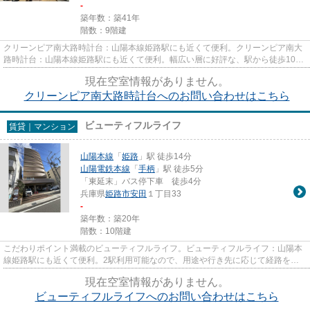
-
築年数：築41年
階数：9階建
クリーンピア南大路時計台：山陽本線姫路駅にも近くて便利。クリーンピア南大
路時計台：山陽本線姫路駅にも近くて便利。幅広い層に好評な、駅から徒歩10分
に立地する物件です。移動範...
現在空室情報がありません。
クリーンピア南大路時計台へのお問い合わせはこちら
ビューティフルライフ
賃貸｜マンション
山陽本線
「
姫路
」駅 徒歩14分
山陽電鉄本線
「
手柄
」駅 徒歩5分
「東延末」バス停下車 徒歩4分
兵庫県
姫路市
安田
１丁目33
-
築年数：築20年
階数：10階建
こだわりポイント満載のビューティフルライフ。ビューティフルライフ：山陽本
線姫路駅にも近くて便利。2駅利用可能なので、用途や行き先に応じて経路を選
択できます。陽当りも良いので...
現在空室情報がありません。
ビューティフルライフへのお問い合わせはこちら