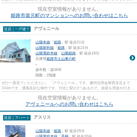
プになります。こちらはエレベ...
現在空室情報がありません。
姫路市坂元町のマンションへのお問い合わせはこちら
アヴェニール
賃貸｜一戸建て
山陽本線
「
姫路
」駅 徒歩21分
山陽新幹線
「
姫路
」駅 徒歩21分
山陽電鉄本線
「
山陽姫路
」駅 徒歩19分
兵庫県
姫路市
土山東の町
-
築年数：築38年
階数：2階建
ぜひ一度見ていただきたい、「アヴェニール」です。播州信用金庫西支店まで
243mです。通風良好な物件です。付近に駅が2つあるので、経路を用途や行き先
によって選べる物件です。自分に...
現在空室情報がありません。
アヴェニールへのお問い合わせはこちら
アスリス
賃貸｜アパート
山陽本線
「
姫路
」駅 徒歩25分
山陽電鉄本線
「
手柄
」駅 徒歩20分