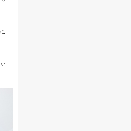
のこ
。
てい