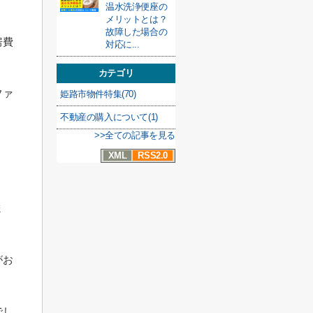
温水洗浄便座の
メリットとは？
故障した場合の
房費
対応に...
カテゴリ
ファ
姫路市物件特集(70)
不動産の購入について(1)
>>全ての記事を見る
XML
RSS2.0
ま
がお
でし