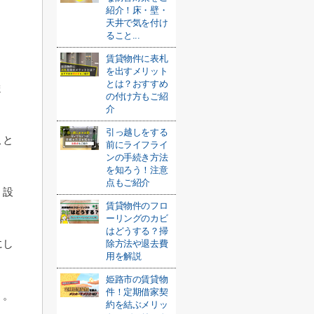
紹介！床・壁・
天井で気を付け
ること...
賃貸物件に表札
を出すメリット
とは？おすすめ
ま
の付け方もご紹
介
引っ越しをする
こと
前にライフライ
ンの手続き方法
を知ろう！注意
点もご紹介
く設
賃貸物件のフロ
ーリングのカビ
はどうする？掃
にし
除方法や退去費
用を解説
姫路市の賃貸物
件！定期借家契
う。
約を結ぶメリッ