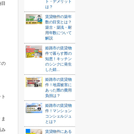
ト・デメリット
納目
は？
賃貸物件の築年
数の目安とは？
築古・築浅・耐
用年数について
解説
姫路市の賃貸物
件で暮らす際の
知恵！キッチン
常の
のシンクに発生
した錆...
姫路市の賃貸物
件！地震被害に
あった際の費用
負担は？
ット
姫路市の賃貸物
件！マンション
コンシェルジュ
りま
とは？
済み
賃貸物件にある