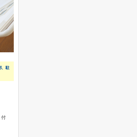
部、駐
ト付