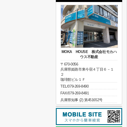
MOKA HOUSE 株式会社モカハ
ウス不動産
〒670-0056
兵庫県姫路市東今宿４丁目６－１
２
珈琲館ビル１Ｆ
TEL/079-269-8490
FAX/079-269-8491
兵庫県知事 (2) 第451652号