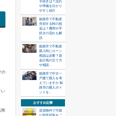
手続きは？流れ
や準備を分かり
やすく紹介
姫路市で不動産
売却する時の税
金は？費用や手
続きの流れも解
説
姫路市で不動産
購入時にローン
相談は必要？資
金計画の立て方
や相談...
その
姫路市で中古一
戸建て購入を考
えていますか 姫
路市の購入ポイ
てい
ントを...
おすすめ記事
活用
賃貸物件で可能
な防音対策をご