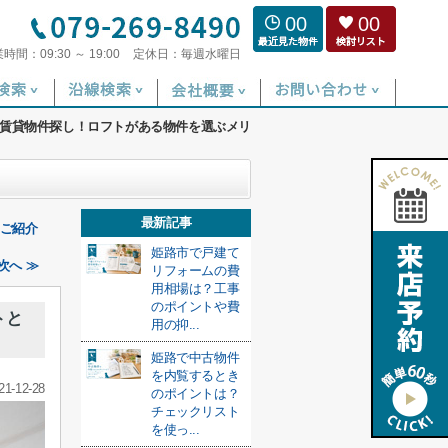
00
00
業時間：
09:30 ～ 19:00
定休日：
毎週水曜日
賃貸物件探し！ロフトがある物件を選ぶメリ
最新記事
をご紹介
姫路市で戸建て
次へ ≫
リフォームの費
用相場は？工事
のポイントや費
トと
用の抑...
姫路で中古物件
を内覧するとき
21-12-28
のポイントは？
チェックリスト
を使っ...