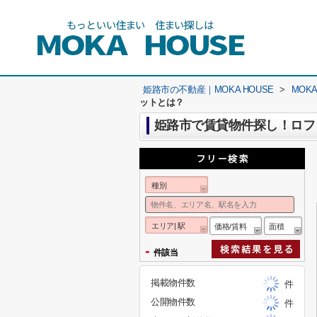
姫路市の不動産｜MOKA HOUSE
>
MOK
ットとは？
姫路市で賃貸物件探し！ロフ
種別
エリア| 駅
価格/賃料
面積
-
件該当
掲載物件数
件
公開物件数
件