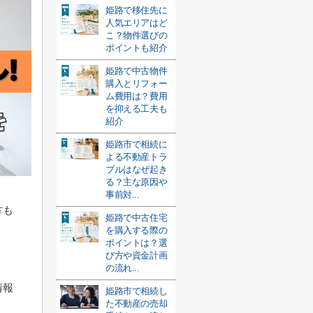
姫路で移住先に
人気エリアはど
こ？物件選びの
ポイントも紹介
姫路で中古物件
購入とリフォー
ム費用は？費用
を抑える工夫も
紹介
姫路市で相続に
よる不動産トラ
ブルはなぜ起き
る？主な原因や
事前対...
方も
姫路で中古住宅
を購入する際の
ポイントは？選
び方や資金計画
の流れ...
情報
姫路市で相続し
た不動産の売却