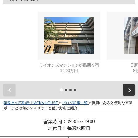
ライオンズマンション姫路西今宿
日新
1,290万円
8
姫路市の不動産｜MOKA HOUSE
>
ブログ記事一覧
>
賃貸にあると便利な玄関
ポーチとは何か？メリットと使い方をご紹介
営業時間：09:30 ～ 19:00
定休日： 毎週水曜日