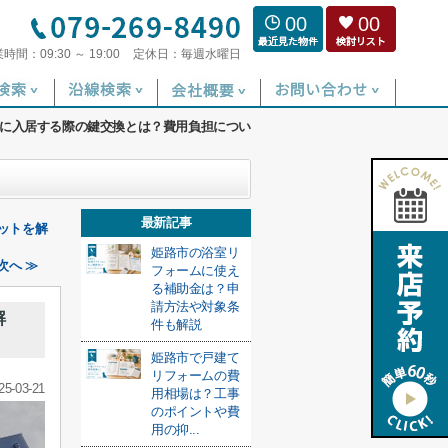
00
00
業時間：
09:30 ～ 19:00
定休日：
毎週水曜日
に入居する際の鍵交換とは？費用負担につい
最新記事
ットを解
姫路市の浴室リ
次へ ≫
フォームに使え
る補助金は？申
請方法や対象条
解
件も解説
姫路市で戸建て
リフォームの費
25-03-21
用相場は？工事
のポイントや費
用の抑...