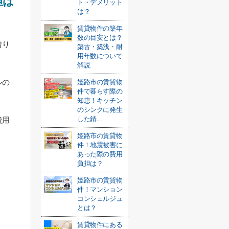
担は
ト・デメリット
は？
賃貸物件の築年
数の目安とは？
借り
築古・築浅・耐
用年数について
解説
ルの
姫路市の賃貸物
件で暮らす際の
知恵！キッチン
のシンクに発生
した錆...
費用
姫路市の賃貸物
件！地震被害に
あった際の費用
負担は？
姫路市の賃貸物
件！マンション
コンシェルジュ
とは？
賃貸物件にある