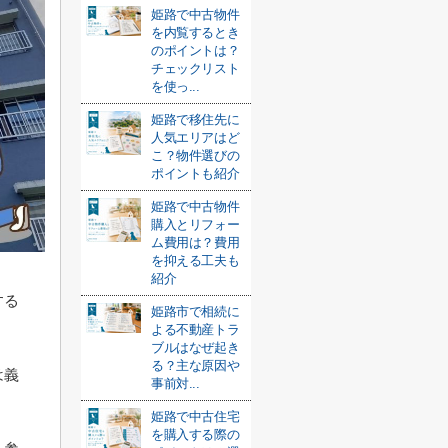
姫路で中古物件
を内覧するとき
のポイントは？
チェックリスト
を使っ...
姫路で移住先に
人気エリアはど
こ？物件選びの
ポイントも紹介
姫路で中古物件
購入とリフォー
ム費用は？費用
を抑える工夫も
紹介
する
姫路市で相続に
よる不動産トラ
ブルはなぜ起き
る？主な原因や
は義
事前対...
姫路で中古住宅
を購入する際の