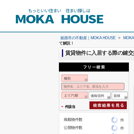
姫路市の不動産｜MOKA HOUSE
>
MOK
て解説！
賃貸物件に入居する際の鍵交
種別
エリア| 駅
価格/賃料
面積
-
件該当
掲載物件数
件
公開物件数
件