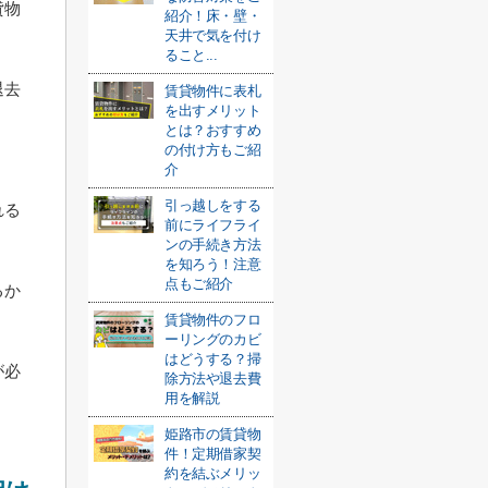
貸物
紹介！床・壁・
天井で気を付け
ること...
退去
賃貸物件に表札
を出すメリット
とは？おすすめ
の付け方もご紹
介
引っ越しをする
れる
前にライフライ
ンの手続き方法
を知ろう！注意
点もご紹介
るか
賃貸物件のフロ
ーリングのカビ
はどうする？掃
が必
除方法や退去費
用を解説
姫路市の賃貸物
件！定期借家契
約を結ぶメリッ