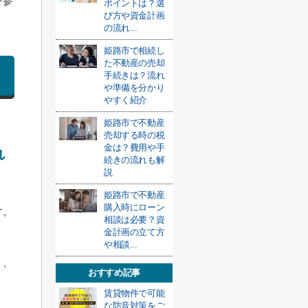
を参
ポイントは？選
び方や資金計画
の流れ...
姫路市で相続し
た不動産の売却
手続きは？流れ
や準備を分かり
やすく紹介
姫路市で不動産
売却する時の税
金は？費用や手
れ
続きの流れも解
説
姫路市で不動産
購入時にローン
す。
相談は必要？資
金計画の立て方
や相談...
く、
おすすめ記事
賃貸物件で可能
な防音対策をご