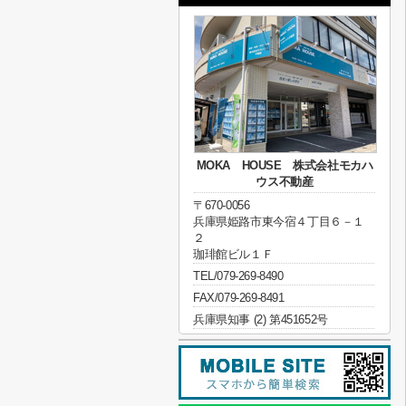
MOKA HOUSE 株式会社モカハ
ウス不動産
〒670-0056
兵庫県姫路市東今宿４丁目６－１
２
珈琲館ビル１Ｆ
TEL/079-269-8490
FAX/079-269-8491
兵庫県知事 (2) 第451652号