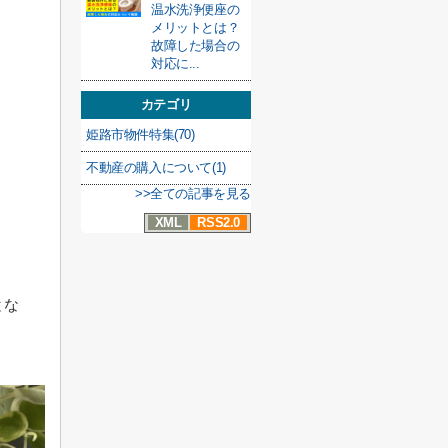
温水洗浄便座の
メリットとは？
故障した場合の
対応に...
カテゴリ
姫路市物件特集(70)
不動産の購入について(1)
>>全ての記事を見る
XML
RSS2.0
とな