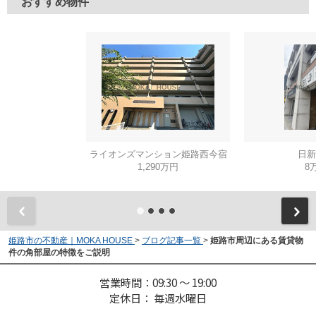
おすすめ物件
ライオンズマンション姫路西今宿
日新
1,290万円
8
姫路市の不動産｜MOKA HOUSE
>
ブログ記事一覧
>
姫路市周辺にある賃貸物
件の角部屋の特徴をご説明
営業時間：09:30 ～ 19:00
定休日： 毎週水曜日