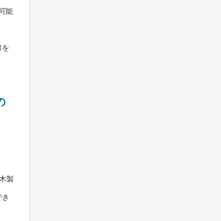
可能
線を
の
木製
でき