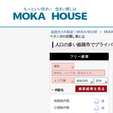
姫路市の不動産｜MOKA HOUSE
>
MOK
ベランダの目隠し術とは
人口の多い姫路市でプライバ
種別
エリア| 駅
価格/賃料
面積
-
件該当
掲載物件数
件
公開物件数
件