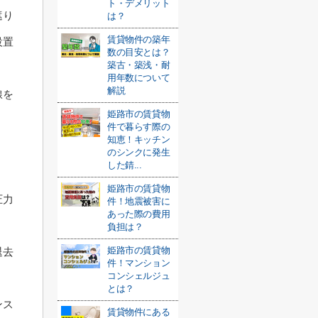
ト・デメリット
遮り
は？
賃貸物件の築年
設置
数の目安とは？
築古・築浅・耐
用年数について
解説
線を
姫路市の賃貸物
件で暮らす際の
知恵！キッチン
のシンクに発生
した錆...
姫路市の賃貸物
圧力
件！地震被害に
あった際の費用
負担は？
姫路市の賃貸物
退去
件！マンション
コンシェルジュ
とは？
ンス
賃貸物件にある