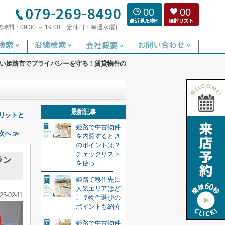
00
00
業時間：
09:30 ～ 19:00
定休日：
毎週水曜日
い姫路市でプライバシーを守る！賃貸物件の
最新記事
リットと
姫路で中古物件
次へ ≫
を内覧するとき
のポイントは？
チェックリスト
ラン
を使っ...
姫路で移住先に
人気エリアはど
25-02-11
こ？物件選びの
ポイントも紹介
姫路で中古物件