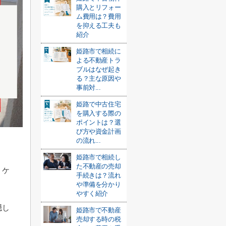
購入とリフォー
ム費用は？費用
を抑える工夫も
紹介
姫路市で相続に
よる不動産トラ
ブルはなぜ起き
る？主な原因や
事前対...
姫路で中古住宅
を購入する際の
ポイントは？選
び方や資金計画
の流れ...
姫路市で相続し
た不動産の売却
うケ
手続きは？流れ
や準備を分かり
やすく紹介
隠し
姫路市で不動産
売却する時の税