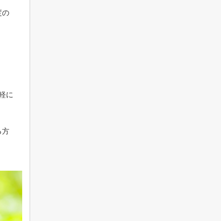
度の
軽に
る方