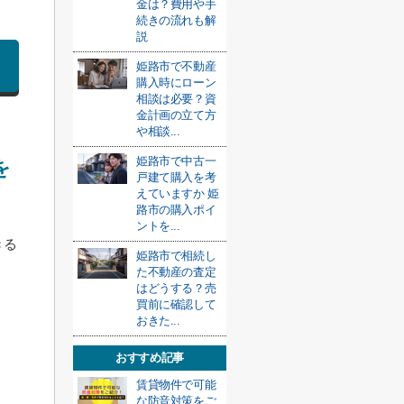
金は？費用や手
続きの流れも解
説
姫路市で不動産
購入時にローン
相談は必要？資
金計画の立て方
や相談...
姫路市で中古一
を
戸建て購入を考
えていますか 姫
路市の購入ポイ
ントを...
きる
姫路市で相続し
た不動産の査定
はどうする？売
買前に確認して
おきた...
おすすめ記事
賃貸物件で可能
な防音対策をご