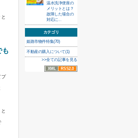
温水洗浄便座の
メリットとは？
故障した場合の
りと
対応に...
カテゴリ
姫路市物件特集(70)
でも
不動産の購入について(1)
>>全ての記事を見る
XML
RSS2.0
てプ
ま
、と
で