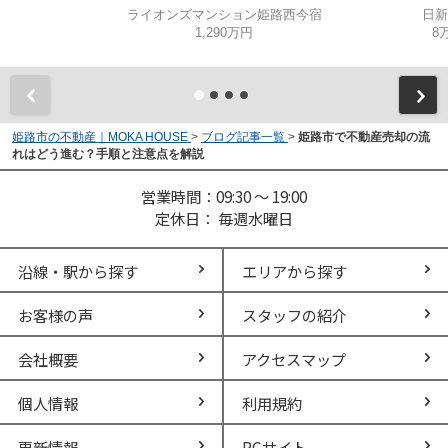
ライオンズマンション姫路西今宿
日新
1,290万円
8
姫路市の不動産｜MOKA HOUSE
>
ブログ記事一覧
>
姫路市で不動産売却の流
れはどう進む？手順と注意点を解説
営業時間：09:30 ～ 19:00
定休日： 毎週水曜日
沿線・駅から探す
エリアから探す
お客様の声
スタッフの紹介
会社概要
アクセスマップ
個人情報
利用規約
更新情報
PCサイト