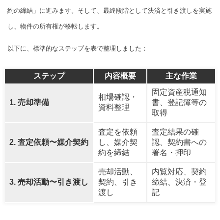
約の締結」に進みます。そして、最終段階として決済と引き渡しを実施
し、物件の所有権が移転します。
以下に、標準的なステップを表で整理しました：
ステップ
内容概要
主な作業
固定資産税通知
相場確認・
1. 売却準備
書、登記簿等の
資料整理
取得
査定を依頼
査定結果の確
2. 査定依頼〜媒介契約
し、媒介契
認、契約書への
約を締結
署名・押印
売却活動、
内覧対応、契約
3. 売却活動〜引き渡し
契約、引き
締結、決済・登
渡し
記