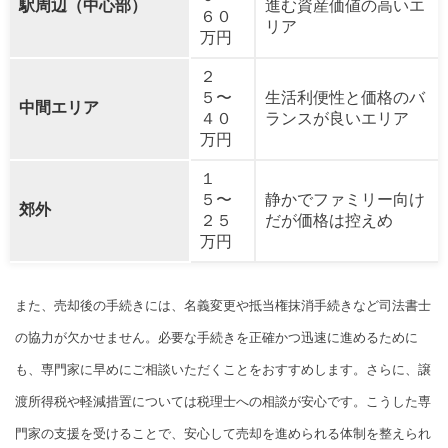
駅周辺（中心部）
進む資産価値の高いエ
６０
リア
万円
２
５〜
生活利便性と価格のバ
中間エリア
４０
ランスが良いエリア
万円
１
５〜
静かでファミリー向け
郊外
２５
だが価格は控えめ
万円
また、売却後の手続きには、名義変更や抵当権抹消手続きなど司法書士
の協力が欠かせません。必要な手続きを正確かつ迅速に進めるために
も、専門家に早めにご相談いただくことをおすすめします。さらに、譲
渡所得税や軽減措置については税理士への相談が安心です。こうした専
門家の支援を受けることで、安心して売却を進められる体制を整えられ