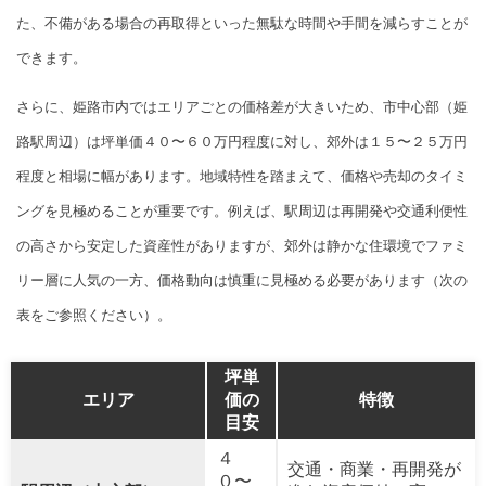
た、不備がある場合の再取得といった無駄な時間や手間を減らすことが
できます。
さらに、姫路市内ではエリアごとの価格差が大きいため、市中心部（姫
路駅周辺）は坪単価４０〜６０万円程度に対し、郊外は１５〜２５万円
程度と相場に幅があります。地域特性を踏まえて、価格や売却のタイミ
ングを見極めることが重要です。例えば、駅周辺は再開発や交通利便性
の高さから安定した資産性がありますが、郊外は静かな住環境でファミ
リー層に人気の一方、価格動向は慎重に見極める必要があります（次の
表をご参照ください）。
坪単
エリア
価の
特徴
目安
４
交通・商業・再開発が
０〜