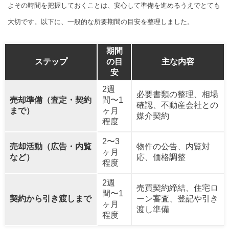
よその時間を把握しておくことは、安心して準備を進めるうえでとても
大切です。以下に、一般的な所要期間の目安を整理しました。
期間
ステップ
の目
主な内容
安
2週
必要書類の整理、相場
売却準備（査定・契約
間〜1
確認、不動産会社との
まで）
ヶ月
媒介契約
程度
2〜3
売却活動（広告・内覧
物件の公告、内覧対
ヶ月
など）
応、価格調整
程度
2週
売買契約締結、住宅ロ
間〜1
契約から引き渡しまで
ーン審査、登記や引き
ヶ月
渡し準備
程度