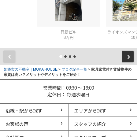
日新ビル
ライオンズマン
8万円
10
姫路市の不動産｜MOKA HOUSE
>
ブログ記事一覧
>
家具家電付き賃貸物件の
家賃は高い？メリットやデメリットをご紹介！
営業時間：09:30 ～ 19:00
定休日： 毎週水曜日
沿線・駅から探す
エリアから探す
お客様の声
スタッフの紹介