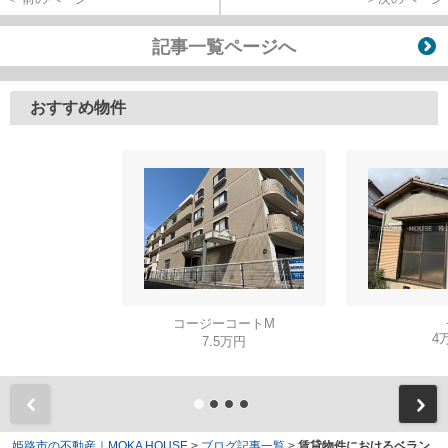
記事一覧ページへ
おすすめ物件
コージーコートM
4
7.5万円
姫路市の不動産｜MOKA HOUSE
>
ブログ記事一覧
>
賃貸物件におけるベラン