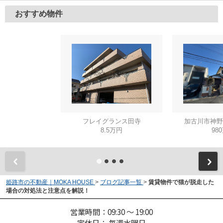
おすすめ物件
フレイグランス田寺
加古川市神野
8.5万円
98
姫路市の不動産｜MOKA HOUSE
>
ブログ記事一覧
>
賃貸物件で猫が脱走した
場合の対処法と注意点を解説！
営業時間：09:30 ～ 19:00
定休日： 毎週水曜日